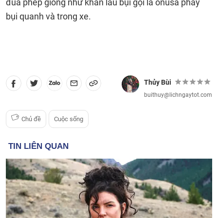
đũa phép giống như khăn lau bụi gọi là onusa phẩy
bụi quanh và trong xe.
Thủy Bùi
buithuy@lichngaytot.com
Chủ đề
Cuộc sống