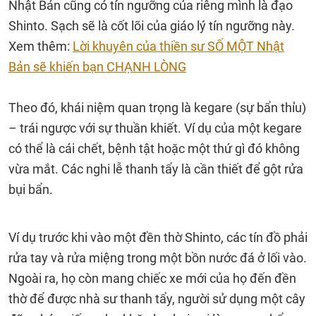
Nhật Bản cũng có tín ngưỡng của riêng mình là đạo
Shinto. Sạch sẽ là cốt lõi của giáo lý tín ngưỡng này.
Xem thêm:
Lời khuyên của thiền sư SỐ MỘT Nhật
Bản sẽ khiến bạn CHẠNH LÒNG
Theo đó, khái niệm quan trọng là kegare (sự bẩn thỉu)
– trái ngược với sự thuần khiết. Ví dụ của một kegare
có thể là cái chết, bệnh tật hoặc một thứ gì đó không
vừa mắt. Các nghi lễ thanh tẩy là cần thiết để gột rửa
bụi bẩn.
Ví dụ trước khi vào một đền thờ Shinto, các tín đồ phải
rửa tay và rửa miệng trong một bồn nước đá ở lối vào.
Ngoài ra, họ còn mang chiếc xe mới của họ đến đền
thờ để được nhà sư thanh tẩy, người sử dụng một cây