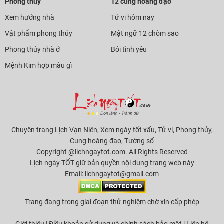
Phong thủy
12 cung hoàng đạo
Xem hướng nhà
Tử vi hôm nay
Vật phẩm phong thủy
Mật ngữ 12 chòm sao
Phong thủy nhà ở
Bói tình yêu
Mệnh Kim hợp màu gì
Chuyên trang Lịch Vạn Niên, Xem ngày tốt xấu, Tử vi, Phong thủy,
Cung hoàng đạo, Tướng số
Copyright @lichngaytot.com. All Rights Reserved
Lịch ngày TỐT giữ bản quyền nội dung trang web này
Email:
lichngaytot@gmail.com
Trang đang trong giai đoạn thử nghiệm chờ xin cấp phép
Giới thiệu
|
Điều khoản sử dụng và chính sách bảo mật
|
Liên hệ