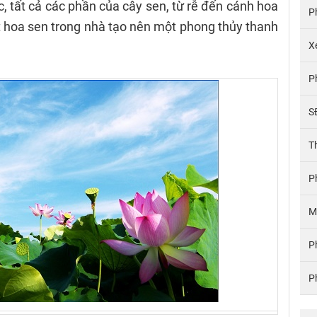
c, tất cả các phần của cây sen, từ rễ đến cánh hoa
P
 hoa sen trong nhà tạo nên một phong thủy thanh
X
P
S
T
P
M
P
P