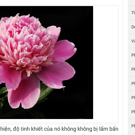
T
D
V
P
P
P
P
P
P
hiện, độ tinh khiết của nó không không bị lấm bẩn