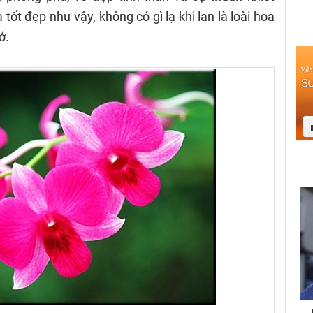
tốt đẹp như vậy, không có gì lạ khi lan là loài hoa
ở.