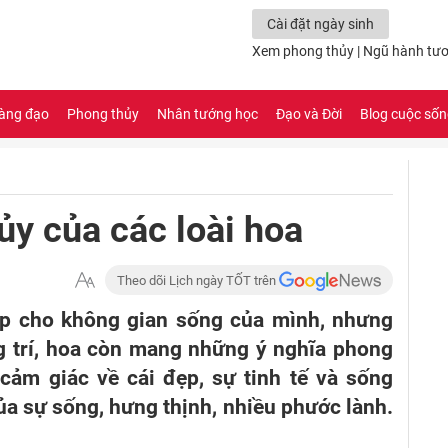
Cài đặt ngày sinh
Xem phong thủy
|
Ngũ hành tươ
àng đạo
Phong thủy
Nhân tướng học
Đạo và Đời
Blog cuộc số
ủy của các loài hoa
Theo dõi Lịch ngày TỐT trên
p cho không gian sống của mình, nhưng
ng trí, hoa còn mang những ý nghĩa phong
 cảm giác về cái đẹp, sự tinh tế và sống
a sự sống, hưng thịnh, nhiều phước lành.