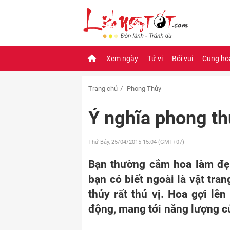
Xem ngày
Tử vi
Bói vui
Cung ho
Trang chủ
Phong Thủy
Ý nghĩa phong th
Thứ Bảy, 25/04/2015
15:04 (GMT+07)
Bạn thường cắm hoa làm đẹ
bạn có biết ngoài là vật tra
thủy rất thú vị. Hoa gợi lên
động, mang tới năng lượng củ