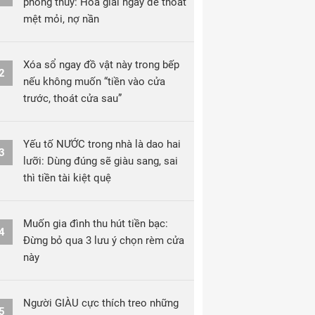
phong thủy: Hóa giải ngay để thoát
mệt mỏi, nợ nần
Xóa sổ ngay đồ vật này trong bếp
2
nếu không muốn “tiền vào cửa
trước, thoát cửa sau”
Yếu tố NƯỚC trong nhà là dao hai
3
lưỡi: Dùng đúng sẽ giàu sang, sai
thì tiền tài kiệt quệ
Muốn gia đình thu hút tiền bạc:
4
Đừng bỏ qua 3 lưu ý chọn rèm cửa
này
Người GIÀU cực thích treo những
5