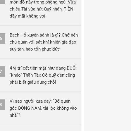
món đồ này trong phòng ngủ: Vừa
chiêu Tài vừa hút Quý nhân, TIỀN
đầy mãi không vơi
Bạch Hổ xuyên sảnh là gì? Chớ nên
6
chủ quan với sát khí khiến gia đạo
suy tàn, hao tổn phúc đức
4 vị trí cất tiền mặt như đang ĐUỔI
7
“khéo” Thần Tài: Có quỹ đen cũng
phải biết giấu đúng chỗ!
Vì sao người xưa dạy: “Bỏ quên
8
góc ĐÔNG NAM, tài lộc không vào
nhà”?