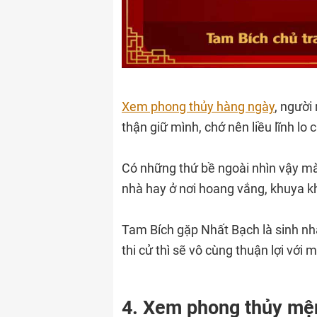
Xem phong thủy hàng ngày
, người
thận giữ mình, chớ nên liều lĩnh lo
Có những thứ bề ngoài nhìn vậy mà 
nhà hay ở nơi hoang vắng, khuya kh
Tam Bích gặp Nhất Bạch là sinh nh
thi cử thì sẽ vô cùng thuận lợi với
4. Xem phong thủy mệ