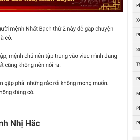
P
X
ười mệnh Nhất Bạch thứ 2 này dễ gặp chuyện
P
mà có.
S
ập, mệnh chủ nên tập trung vào việc mình đang
ết cũng không nên nói ra.
T
P
bạn gặp phải những rắc rối không mong muốn.
không đáng có.
M
P
nh Nhị Hắc
P