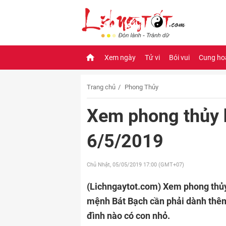
Xem ngày
Tử vi
Bói vui
Cung ho
Trang chủ
Phong Thủy
Xem phong thủy 
6/5/2019
Chủ Nhật, 05/05/2019
17:00 (GMT+07)
(Lichngaytot.com)
Xem phong thủy
mệnh Bát Bạch cần phải dành thêm 
đình nào có con nhỏ.