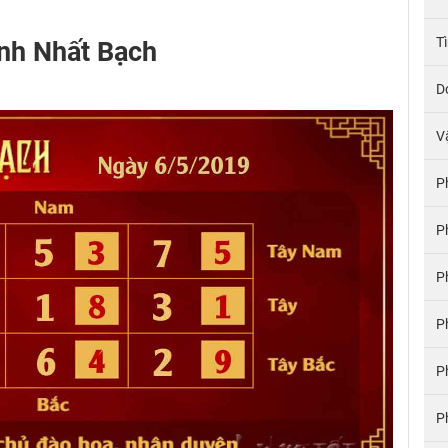
T
nh Nhất Bạch
D
V
P
P
P
P
P
P