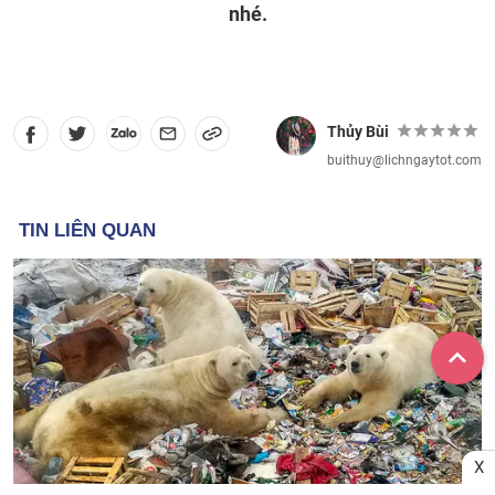
nhé.
Thủy Bùi
buithuy@lichngaytot.com
X