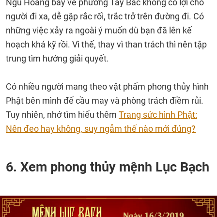
Ngũ Hoàng bay về phương Tây Bắc không có lợi cho
người đi xa, dễ gặp rắc rối, trắc trở trên đường đi. Có
những việc xảy ra ngoài ý muốn dù bạn đã lên kế
hoạch khá kỹ rồi. Vì thế, thay vì than trách thì nên tập
trung tìm hướng giải quyết.
Có nhiều người mang theo vật phẩm phong thủy hình
Phật bên mình để cầu may và phòng trách điềm rủi.
Tuy nhiên, nhớ tìm hiểu thêm
Trang sức hình Phật:
Nên đeo hay không, suy ngẫm thế nào mới đúng?
6. Xem phong thủy mệnh Lục Bạch