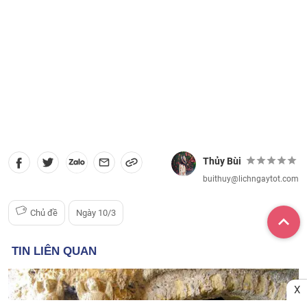
Thủy Bùi
buithuy@lichngaytot.com
Chủ đề
Ngày 10/3
X