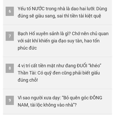
Yếu tố NƯỚC trong nhà là dao hai lưỡi: Dùng
6
đúng sẽ giàu sang, sai thì tiền tài kiệt quệ
Bạch Hổ xuyên sảnh là gì? Chớ nên chủ quan
7
với sát khí khiến gia đạo suy tàn, hao tổn
phúc đức
4 vị trí cất tiền mặt như đang ĐUỔI “khéo”
8
Thần Tài: Có quỹ đen cũng phải biết giấu
đúng chỗ!
Vì sao người xưa dạy: “Bỏ quên góc ĐÔNG
9
NAM, tài lộc không vào nhà”?