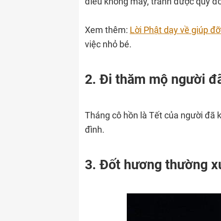
điều không may, tránh được quỷ đó
Xem thêm:
Lời Phật dạy về giúp đ
việc nhỏ bé.
2. Đi thăm mộ người đ
Tháng cô hồn là Tết của người đã 
đình.
3. Đốt hương thường x