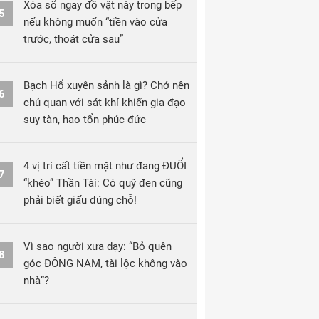
Xóa sổ ngay đồ vật này trong bếp
5
nếu không muốn “tiền vào cửa
trước, thoát cửa sau”
Bạch Hổ xuyên sảnh là gì? Chớ nên
6
chủ quan với sát khí khiến gia đạo
suy tàn, hao tổn phúc đức
4 vị trí cất tiền mặt như đang ĐUỔI
7
“khéo” Thần Tài: Có quỹ đen cũng
phải biết giấu đúng chỗ!
Vì sao người xưa dạy: “Bỏ quên
8
góc ĐÔNG NAM, tài lộc không vào
nhà”?