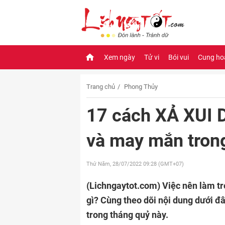
Xem ngày
Tử vi
Bói vui
Cung ho
Trang chủ
Phong Thủy
17 cách XẢ XUI 
và may mắn tron
Thứ Năm, 28/07/2022
09:28 (GMT+07)
(Lichngaytot.com)
Việc nên làm tr
gì? Cùng theo dõi nội dung dưới đ
trong tháng quỷ này.