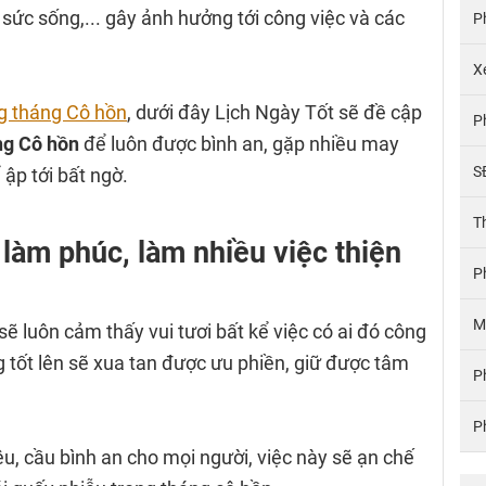
 sức sống,... gây ảnh hưởng tới công việc và các
P
X
ng tháng Cô hồn
, dưới đây Lịch Ngày Tốt sẽ đề cập
P
ng Cô hồn
để luôn được bình an, gặp nhiều may
S
ập tới bất ngờ.
T
 làm phúc, làm nhiều việc thiện
P
M
ẽ luôn cảm thấy vui tươi bất kể việc có ai đó công
 tốt lên sẽ xua tan được ưu phiền, giữ được tâm
P
P
êu, cầu bình an cho mọi người, việc này sẽ ạn chế