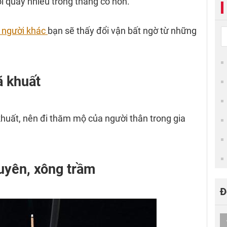
i quấy nhiễu trong tháng cô hồn.
ỡ người khác
bạn sẽ thấy đổi vận bất ngờ từ những
ã khuất
khuất, nên đi thăm mộ của người thân trong gia
uyên, xông trầm
Đ