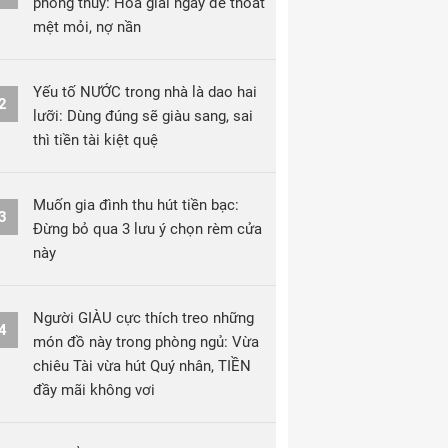
phong thủy: Hóa giải ngay để thoát
mệt mỏi, nợ nần
Yếu tố NƯỚC trong nhà là dao hai
2
lưỡi: Dùng đúng sẽ giàu sang, sai
thì tiền tài kiệt quệ
Muốn gia đình thu hút tiền bạc:
3
Đừng bỏ qua 3 lưu ý chọn rèm cửa
này
Người GIÀU cực thích treo những
4
món đồ này trong phòng ngủ: Vừa
chiêu Tài vừa hút Quý nhân, TIỀN
đầy mãi không vơi