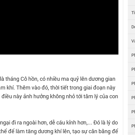
T
D
V
P
P
 là tháng Cô hồn, có nhiều ma quỷ lên dương gian
P
 khí. Thêm vào đó, thời tiết trong giai đoạn này
 điều này ảnh hưởng không nhỏ tới tâm lý của con
P
P
ại đi ra ngoài hơn, dễ cáu kỉnh hơn,... Đó là lý do
P
thể để làm tăng dương khí lên, tạo sự cân bằng để