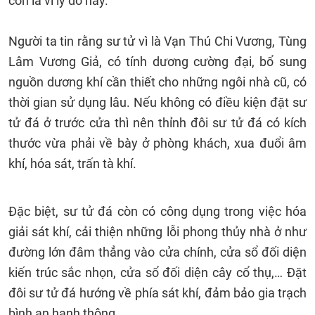
con là vì lý do này.
Người ta tin rằng sư tử vì là Vạn Thú Chi Vương, Tùng
Lâm Vương Giả, có tính dương cường đại, bổ sung
nguồn dương khí cần thiết cho những ngôi nhà cũ, có
thời gian sử dụng lâu. Nếu không có điều kiện đặt sư
tử đá ở trước cửa thì nên thỉnh đôi sư tử đá có kích
thước vừa phải về bày ở phòng khách, xua đuổi âm
khí, hóa sát, trấn tà khí.
Đặc biệt, sư tử đá còn có công dụng trong việc hóa
giải sát khí, cải thiện những lỗi phong thủy nhà ở như
đường lớn đâm thẳng vào cửa chính, cửa sổ đối diện
kiến trúc sắc nhọn, cửa sổ đối diện cây cổ thụ,… Đặt
đôi sư tử đá hướng về phía sát khí, đảm bảo gia trạch
bình an hanh thông.