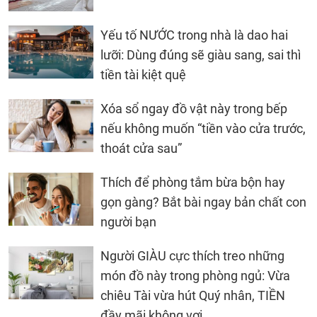
Yếu tố NƯỚC trong nhà là dao hai
lưỡi: Dùng đúng sẽ giàu sang, sai thì
tiền tài kiệt quệ
Xóa sổ ngay đồ vật này trong bếp
nếu không muốn “tiền vào cửa trước,
thoát cửa sau”
Thích để phòng tắm bừa bộn hay
gọn gàng? Bắt bài ngay bản chất con
người bạn
Người GIÀU cực thích treo những
món đồ này trong phòng ngủ: Vừa
chiêu Tài vừa hút Quý nhân, TIỀN
đầy mãi không vơi