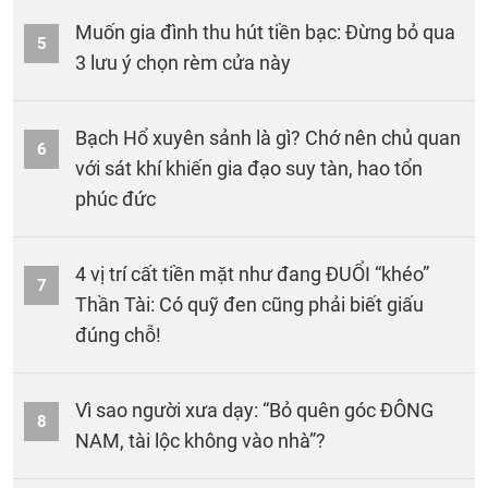
Muốn gia đình thu hút tiền bạc: Đừng bỏ qua
5
3 lưu ý chọn rèm cửa này
Bạch Hổ xuyên sảnh là gì? Chớ nên chủ quan
6
với sát khí khiến gia đạo suy tàn, hao tổn
phúc đức
4 vị trí cất tiền mặt như đang ĐUỔI “khéo”
7
Thần Tài: Có quỹ đen cũng phải biết giấu
đúng chỗ!
Vì sao người xưa dạy: “Bỏ quên góc ĐÔNG
8
NAM, tài lộc không vào nhà”?