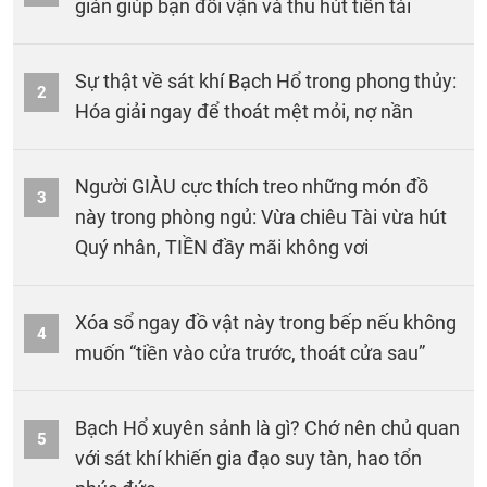
giản giúp bạn đổi vận và thu hút tiền tài
Sự thật về sát khí Bạch Hổ trong phong thủy:
2
Hóa giải ngay để thoát mệt mỏi, nợ nần
Người GIÀU cực thích treo những món đồ
3
này trong phòng ngủ: Vừa chiêu Tài vừa hút
Quý nhân, TIỀN đầy mãi không vơi
Xóa sổ ngay đồ vật này trong bếp nếu không
4
muốn “tiền vào cửa trước, thoát cửa sau”
Bạch Hổ xuyên sảnh là gì? Chớ nên chủ quan
5
với sát khí khiến gia đạo suy tàn, hao tổn