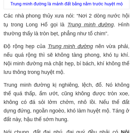
Trung minh đường là mảnh đất bằng nằm trước huyệt mộ
Các nhà phong thủy xưa nói: “Nơi 2 dòng nước hội
tụ trong Long Hổ gọi là
Trung minh đường
. Hình
thường thấy là tròn bẹt, phẳng như tổ chim”.
Độ rộng hẹp của
Trung minh đường
nên vừa phải,
nếu quá rộng thì sẽ không tàng phong, khó tụ khí.
Nội minh đường mà chật hẹp, bí bách, khí không thể
lưu thông trong huyệt mộ.
Trung minh đường kị nghiêng, lệch, đổ. Nó không
thể quá thấp, ẩm ướt, cũng không được tròn xoe,
không có đá sỏi lởm chởm, nhô lồi. Nếu thế đất
dựng đứng, ngoằn ngoèo, khó làm huyệt mộ. Táng ở
đất này, hậu thế sớm hung.
Nói chung, đất đại phú, đại quý đều phải có
Nội