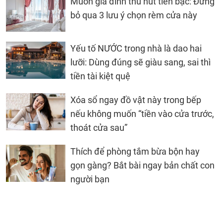
Muốn gia đình thu hút tiền bạc: Đừng
bỏ qua 3 lưu ý chọn rèm cửa này
Yếu tố NƯỚC trong nhà là dao hai
lưỡi: Dùng đúng sẽ giàu sang, sai thì
tiền tài kiệt quệ
Xóa sổ ngay đồ vật này trong bếp
nếu không muốn “tiền vào cửa trước,
thoát cửa sau”
Thích để phòng tắm bừa bộn hay
gọn gàng? Bắt bài ngay bản chất con
người bạn