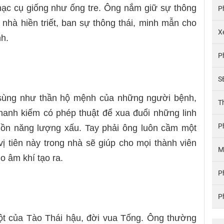
ạc cụ giống như ống tre. Ông nắm giữ sự thông
P
à nhà hiền triết, ban sự thông thái, minh mẫn cho
X
nh.
P
S
n sùng như thần hộ mệnh của những người bệnh,
T
hanh kiếm có phép thuật để xua đuổi những linh
P
uồn năng lượng xấu. Tay phải ông luôn cầm một
ị tiên này trong nhà sẽ giúp cho mọi thành viên
M
o âm khí tạo ra.
P
P
ột của Tào Thái hậu, đời vua Tống. Ông thường