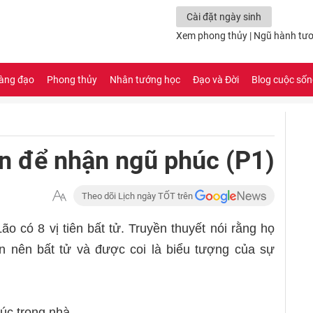
Cài đặt ngày sinh
Xem phong thủy
|
Ngũ hành tươ
àng đạo
Phong thủy
Nhân tướng học
Đạo và Đời
Blog cuộc số
ên để nhận ngũ phúc (P1)
Theo dõi Lịch ngày TỐT trên
o có 8 vị tiên bất tử. Truyền thuyết nói rằng họ
n nên bất tử và được coi là biểu tượng của sự
úc trong nhà.