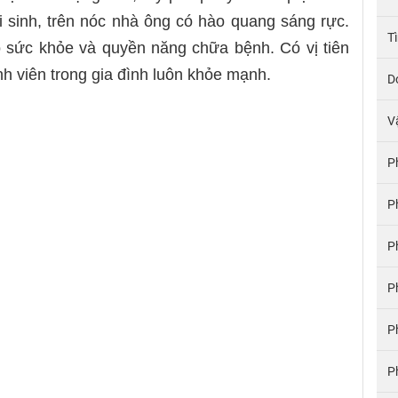
 sinh, trên nóc nhà ông có hào quang sáng rực.
T
 sức khỏe và quyền năng chữa bệnh. Có vị tiên
nh viên trong gia đình luôn khỏe mạnh.
D
V
P
P
P
P
P
P