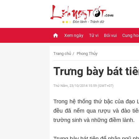
Xem ngày
Tử vi
Bói vui
Cung ho
Trang chủ
Phong Thủy
Trưng bày bát ti
Thứ Năm, 23/10/2014
15:59 (GMT+07)
Trong hệ thống thứ bậc của đạo Lã
đều đã nếm qua rượu và đào tiê
trường sinh và những điềm lành.
Trưng bày bát tiên để nhận ngũ ph