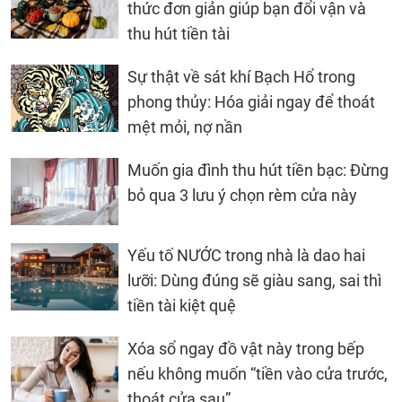
thức đơn giản giúp bạn đổi vận và
thu hút tiền tài
Sự thật về sát khí Bạch Hổ trong
phong thủy: Hóa giải ngay để thoát
mệt mỏi, nợ nần
Muốn gia đình thu hút tiền bạc: Đừng
bỏ qua 3 lưu ý chọn rèm cửa này
Yếu tố NƯỚC trong nhà là dao hai
lưỡi: Dùng đúng sẽ giàu sang, sai thì
tiền tài kiệt quệ
Xóa sổ ngay đồ vật này trong bếp
nếu không muốn “tiền vào cửa trước,
thoát cửa sau”