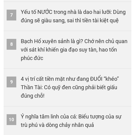
Yếu tố NƯỚC trong nhà là dao hai lưỡi: Dùng
7
đúng sẽ giàu sang, sai thì tiền tài kiệt quệ
Bạch Hổ xuyên sảnh là gì? Chớ nên chủ quan
8
với sát khí khiến gia đạo suy tàn, hao tổn
phúc đức
4 vị trí cất tiền mặt như đang ĐUỔI “khéo”
9
Thần Tài: Có quỹ đen cũng phải biết giấu
đúng chỗ!
Ý nghĩa tâm linh của cá: Biểu tượng của sự
10
trù phú và dòng chảy nhân quả