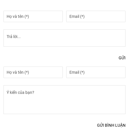
GỬI
GỬI BÌNH LUẬN