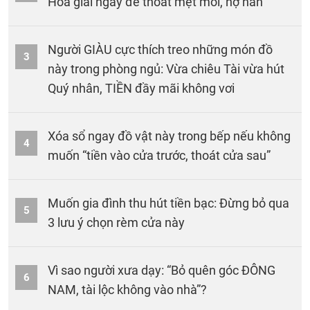
Hóa giải ngay để thoát mệt mỏi, nợ nần
Người GIÀU cực thích treo những món đồ
3
này trong phòng ngủ: Vừa chiêu Tài vừa hút
Quý nhân, TIỀN đầy mãi không vơi
Xóa sổ ngay đồ vật này trong bếp nếu không
4
muốn “tiền vào cửa trước, thoát cửa sau”
Muốn gia đình thu hút tiền bạc: Đừng bỏ qua
5
3 lưu ý chọn rèm cửa này
Vì sao người xưa dạy: “Bỏ quên góc ĐÔNG
6
NAM, tài lộc không vào nhà”?