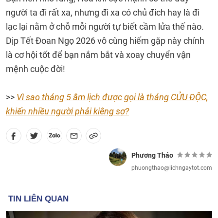
người ta đi rất xa, nhưng đi xa có chủ đích hay là đi
lạc lại nằm ở chỗ mỗi người tự biết cầm lửa thế nào.
Dịp Tết Đoan Ngọ 2026 vô cùng hiếm gặp này chính
là cơ hội tốt để bạn nắm bắt và xoay chuyển vận
mệnh cuộc đời!
>>
Vì sao tháng 5 âm lịch được gọi là tháng CỬU ĐỘC,
khiến nhiều người phải kiêng sợ?
Phương Thảo
phuongthao@lichngaytot.com