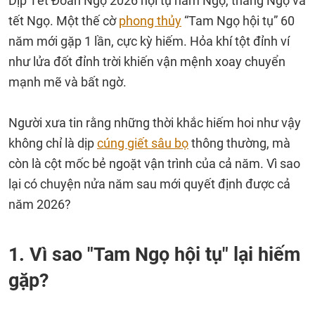
Dịp Tết Đoan Ngọ 2026 hội tụ năm Ngọ, tháng Ngọ và
tết Ngọ. Một thế cờ
phong thủy
“Tam Ngọ hội tụ” 60
năm mới gặp 1 lần, cực kỳ hiếm. Hỏa khí tột đỉnh ví
như lửa đốt đỉnh trời khiến vận mệnh xoay chuyển
mạnh mẽ và bất ngờ.
Người xưa tin rằng những thời khắc hiếm hoi như vậy
không chỉ là dịp
cúng giết sâu bọ
thông thường, mà
còn là cột mốc bẻ ngoặt vận trình của cả năm. Vì sao
lại có chuyện nửa năm sau mới quyết định được cả
năm 2026?
1. Vì sao "Tam Ngọ hội tụ" lại hiếm
gặp?