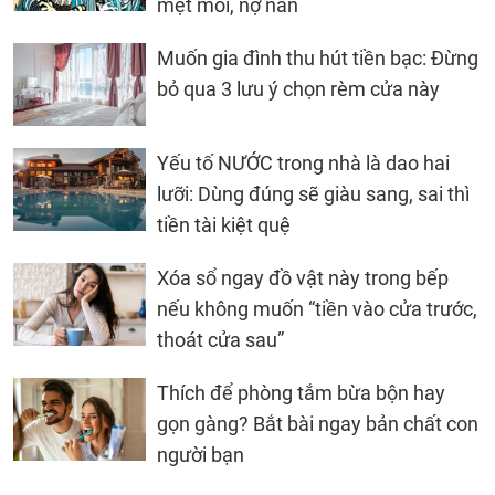
mệt mỏi, nợ nần
Muốn gia đình thu hút tiền bạc: Đừng
bỏ qua 3 lưu ý chọn rèm cửa này
Yếu tố NƯỚC trong nhà là dao hai
lưỡi: Dùng đúng sẽ giàu sang, sai thì
tiền tài kiệt quệ
Xóa sổ ngay đồ vật này trong bếp
nếu không muốn “tiền vào cửa trước,
thoát cửa sau”
Thích để phòng tắm bừa bộn hay
gọn gàng? Bắt bài ngay bản chất con
người bạn