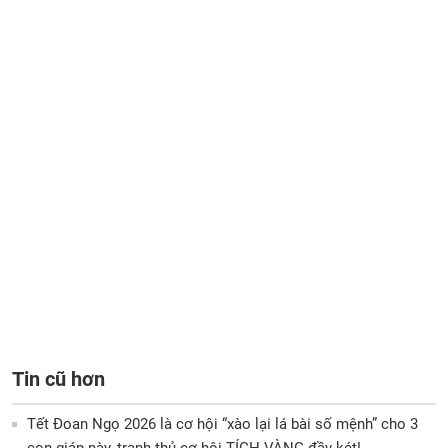
Tin cũ hơn
Tết Đoan Ngọ 2026 là cơ hội “xào lại lá bài số mệnh” cho 3
con giáp này, tranh thủ cơ hội TÍCH VÀNG đầy két!