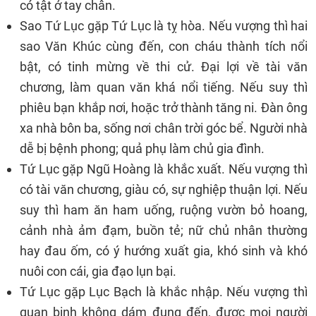
có tật ở tay chân.
Sao Tứ Lục gặp Tứ Lục là tỵ hòa. Nếu vượng thì hai
sao Văn Khúc cùng đến, con cháu thành tích nổi
bật, có tinh mừng về thi cử. Đại lợi về tài văn
chương, làm quan văn khá nổi tiếng. Nếu suy thì
phiêu bạn khắp nơi, hoặc trở thành tăng ni. Đàn ông
xa nhà bôn ba, sống nơi chân trời góc bể. Người nhà
dễ bị bệnh phong; quả phụ làm chủ gia đình.
Tứ Lục gặp Ngũ Hoàng là khắc xuất. Nếu vượng thì
có tài văn chương, giàu có, sự nghiệp thuận lợi. Nếu
suy thì ham ăn ham uống, ruộng vườn bỏ hoang,
cảnh nhà ảm đạm, buồn tẻ; nữ chủ nhân thường
hay đau ốm, có ý hướng xuất gia, khó sinh và khó
nuôi con cái, gia đạo lụn bại.
Tứ Lục gặp Lục Bạch là khắc nhập. Nếu vượng thì
quan binh không dám đụng đến, được mọi người