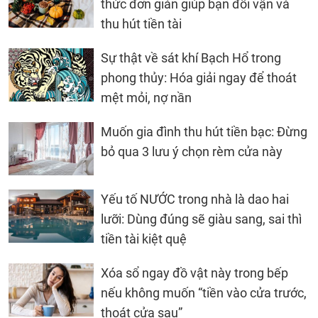
thức đơn giản giúp bạn đổi vận và
thu hút tiền tài
Sự thật về sát khí Bạch Hổ trong
phong thủy: Hóa giải ngay để thoát
mệt mỏi, nợ nần
Muốn gia đình thu hút tiền bạc: Đừng
bỏ qua 3 lưu ý chọn rèm cửa này
Yếu tố NƯỚC trong nhà là dao hai
lưỡi: Dùng đúng sẽ giàu sang, sai thì
tiền tài kiệt quệ
Xóa sổ ngay đồ vật này trong bếp
nếu không muốn “tiền vào cửa trước,
thoát cửa sau”