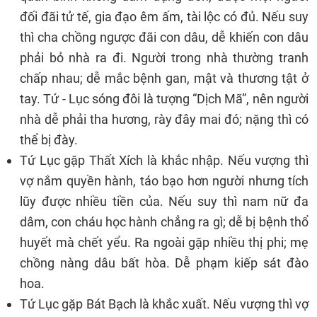
đối đãi tử tế, gia đạo êm ấm, tài lộc có đủ. Nếu suy
thì cha chồng ngược đãi con dâu, dễ khiến con dâu
phải bỏ nhà ra đi. Người trong nhà thường tranh
chấp nhau; dễ mắc bệnh gan, mật và thương tật ở
tay. Tứ - Lục sóng đôi là tượng “Dịch Mã”, nên người
nhà dễ phải tha hương, rày đây mai đó; nặng thì có
thể bị đày.
Tứ Lục gặp Thất Xích là khắc nhập. Nếu vượng thì
vợ nắm quyền hành, táo bạo hơn người nhưng tích
lũy được nhiều tiền của. Nếu suy thì nam nữ đa
dâm, con cháu học hành chẳng ra gì; dễ bị bệnh thổ
huyết mà chết yểu. Ra ngoài gặp nhiều thị phi; mẹ
chồng nàng dâu bất hòa. Dễ phạm kiếp sát đào
hoa.
Tứ Lục gặp Bát Bạch là khắc xuất. Nếu vượng thì vợ