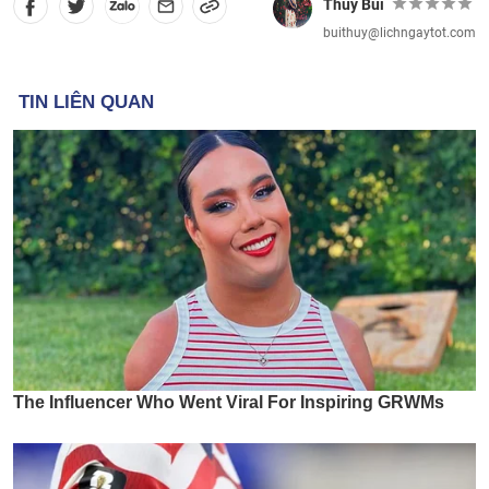
Thủy Bùi
buithuy@lichngaytot.com