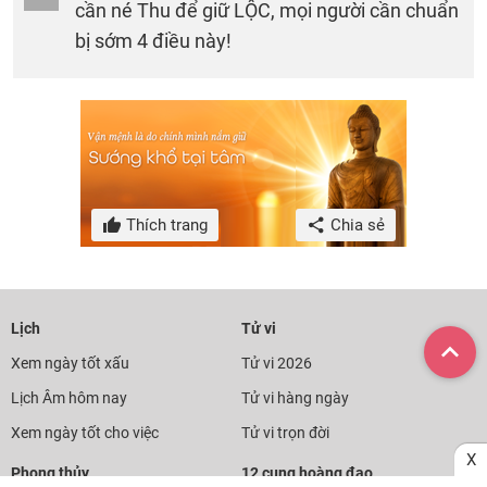
cần né Thu để giữ LỘC, mọi người cần chuẩn
bị sớm 4 điều này!
Thích trang
Chia sẻ
Lịch
Tử vi
Xem ngày tốt xấu
Tử vi 2026
Lịch Âm hôm nay
Tử vi hàng ngày
Xem ngày tốt cho việc
Tử vi trọn đời
X
Phong thủy
12 cung hoàng đạo