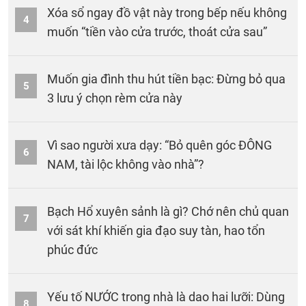
Xóa sổ ngay đồ vật này trong bếp nếu không
4
muốn “tiền vào cửa trước, thoát cửa sau”
Muốn gia đình thu hút tiền bạc: Đừng bỏ qua
5
3 lưu ý chọn rèm cửa này
Vì sao người xưa dạy: “Bỏ quên góc ĐÔNG
6
NAM, tài lộc không vào nhà”?
Bạch Hổ xuyên sảnh là gì? Chớ nên chủ quan
7
với sát khí khiến gia đạo suy tàn, hao tổn
phúc đức
Yếu tố NƯỚC trong nhà là dao hai lưỡi: Dùng
8