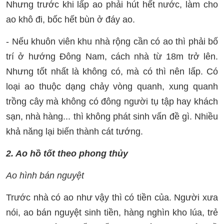
Nhưng trước khi lấp ao phải hút hết nước, làm cho
ao khô đi, bốc hết bùn ở đáy ao.
- Nếu khuôn viên khu nhà rộng cần có ao thì phải bố
trí ở hướng Đông Nam, cách nhà từ 18m trở lên.
Nhưng tốt nhất là không có, mà có thì nên lấp. Có
loại ao thuộc dạng chảy vòng quanh, xung quanh
trồng cây mà không có đông người tụ tập hay khách
sạn, nhà hàng... thì không phát sinh vấn đề gì. Nhiều
khả năng lại biến thành cát tướng.
2. Ao hồ tốt theo phong thủy
Ao hình bán nguyệt
Trước nhà có ao như vậy thì có tiền của. Người xưa
nói, ao bán nguyệt sinh tiền, hàng nghìn kho lúa, trẻ