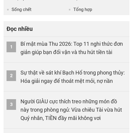
Sống chết
Tổng hợp
Đọc nhiều
Bí mật mùa Thu 2026: Top 11 nghi thức đơn
1
giản giúp bạn đổi vận và thu hút tiền tài
Sự thật về sát khí Bạch Hổ trong phong thủy:
2
Hóa giải ngay để thoát mệt mỏi, nợ nần
Người GIÀU cực thích treo những món đồ
3
này trong phòng ngủ: Vừa chiêu Tài vừa hút
Quý nhân, TIỀN đầy mãi không vơi