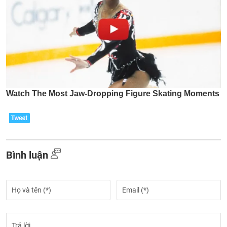
Bình luận