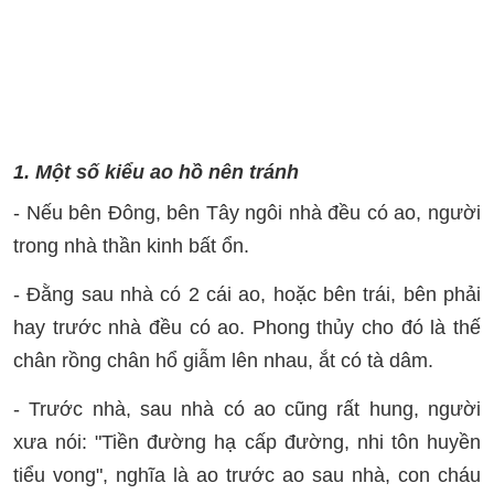
1. Một số kiểu ao hồ nên tránh
- Nếu bên Đông, bên Tây ngôi nhà đều có ao, người
trong nhà thần kinh bất ổn.
- Đằng sau nhà có 2 cái ao, hoặc bên trái, bên phải
hay trước nhà đều có ao. Phong thủy cho đó là thế
chân rồng chân hổ giẫm lên nhau, ắt có tà dâm.
- Trước nhà, sau nhà có ao cũng rất hung, người
xưa nói: "Tiền đường hạ cấp đường, nhi tôn huyền
tiểu vong", nghĩa là ao trước ao sau nhà, con cháu