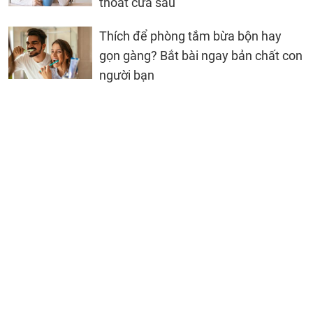
thoát cửa sau”
Thích để phòng tắm bừa bộn hay
gọn gàng? Bắt bài ngay bản chất con
người bạn