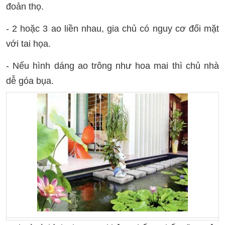
đoản thọ.
- 2 hoặc 3 ao liền nhau, gia chủ có nguy cơ đối mặt
với tai họa.
- Nếu hình dáng ao trông như hoa mai thì chủ nhà
dễ góa bụa.