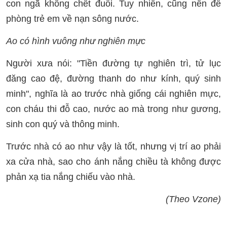
con ngã không chết đuối. Tuy nhiên, cũng nên đề
phòng trẻ em về nạn sông nước.
Ao có hình vuông như nghiên mực
Người xưa nói: "Tiền đường tự nghiên trì, tử lục
đăng cao đệ, đường thanh do như kính, quý sinh
minh", nghĩa là ao trước nhà giống cái nghiên mực,
con cháu thi đỗ cao, nước ao mà trong như gương,
sinh con quý và thông minh.
Trước nhà có ao như vậy là tốt, nhưng vị trí ao phải
xa cửa nhà, sao cho ánh nắng chiều tà không được
phản xạ tia nắng chiếu vào nhà.
(Theo Vzone)