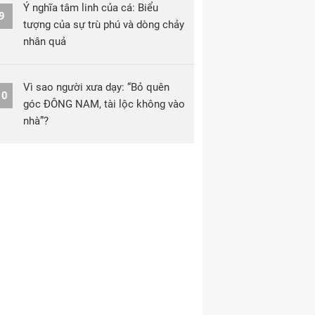
Ý nghĩa tâm linh của cá: Biểu
9
tượng của sự trù phú và dòng chảy
nhân quả
Vì sao người xưa dạy: “Bỏ quên
10
góc ĐÔNG NAM, tài lộc không vào
nhà”?