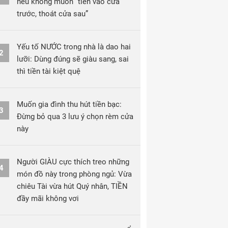
nếu không muốn “tiền vào cửa
trước, thoát cửa sau”
Yếu tố NƯỚC trong nhà là dao hai
2
lưỡi: Dùng đúng sẽ giàu sang, sai
thì tiền tài kiệt quệ
Muốn gia đình thu hút tiền bạc:
3
Đừng bỏ qua 3 lưu ý chọn rèm cửa
này
Người GIÀU cực thích treo những
4
món đồ này trong phòng ngủ: Vừa
chiêu Tài vừa hút Quý nhân, TIỀN
đầy mãi không vơi