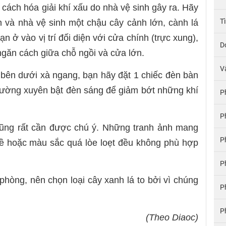
cách hóa giải khí xấu do nhà vệ sinh gây ra. Hãy
T
bạn và nhà vệ sinh một chậu cây cảnh lớn, cành lá
n ở vào vị trí đối diện với cửa chính (trực xung),
D
găn cách giữa chỗ ngồi và cửa lớn.
V
ở bên dưới xà ngang, bạn hãy đặt 1 chiếc đèn bàn
Thường xuyên bật đèn sáng để giảm bớt những khí
P
P
 cũng rất cần được chú ý. Những tranh ảnh mang
P
nề hoặc màu sắc quá lòe loẹt đều không phù hợp
P
 phòng, nên chọn loại cây xanh lá to bởi vì chúng
P
P
(Theo Diaoc)