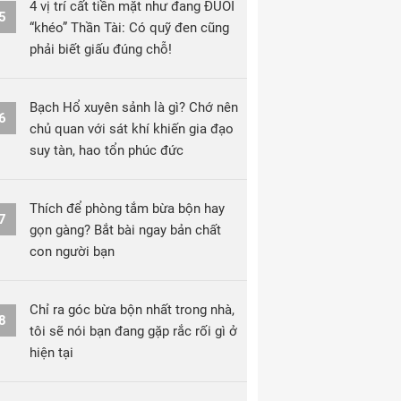
4 vị trí cất tiền mặt như đang ĐUỔI
5
“khéo” Thần Tài: Có quỹ đen cũng
phải biết giấu đúng chỗ!
Bạch Hổ xuyên sảnh là gì? Chớ nên
6
chủ quan với sát khí khiến gia đạo
suy tàn, hao tổn phúc đức
Thích để phòng tắm bừa bộn hay
7
gọn gàng? Bắt bài ngay bản chất
con người bạn
Chỉ ra góc bừa bộn nhất trong nhà,
8
tôi sẽ nói bạn đang gặp rắc rối gì ở
hiện tại