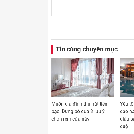
Tin cùng chuyên mục
Muốn gia đình thu hút tiền
Yếu tố
bạc: Đừng bỏ qua 3 lưu ý
dao ha
chọn rèm cửa này
giàu sa
quệ