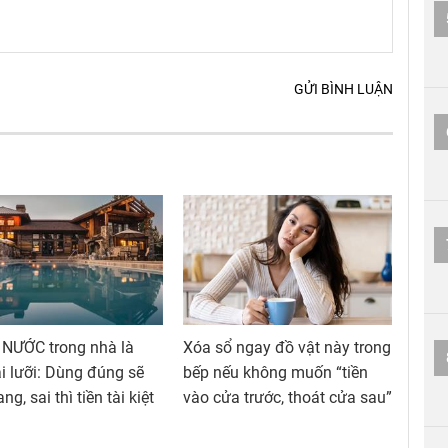
GỬI BÌNH LUẬN
 NƯỚC trong nhà là
Xóa sổ ngay đồ vật này trong
i lưỡi: Dùng đúng sẽ
bếp nếu không muốn “tiền
ng, sai thì tiền tài kiệt
vào cửa trước, thoát cửa sau”