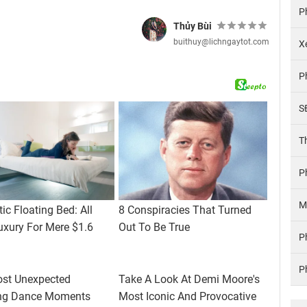
P
Thủy Bùi
buithuy@lichngaytot.com
X
P
S
T
P
M
P
P