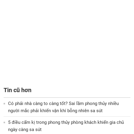
Tin cũ hơn
Có phải nhà càng to càng tốt? Sai lầm phong thủy nhiều
người mắc phải khiến vận khí bỗng nhiên sa sút
5 điều cấm kị trong phong thủy phòng khách khiến gia chủ
ngày càng sa sút