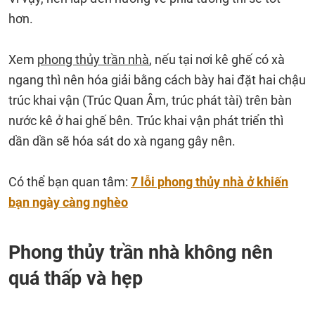
hơn.
Xem
phong thủy trần nhà
, nếu tại nơi kê ghế có xà
ngang thì nên hóa giải bằng cách bày hai đặt hai chậu
trúc khai vận (Trúc Quan Âm, trúc phát tài) trên bàn
nước kê ở hai ghế bên. Trúc khai vận phát triển thì
dần dần sẽ hóa sát do xà ngang gây nên.
Có thể bạn quan tâm:
7 lỗi phong thủy nhà ở khiến
bạn ngày càng nghèo
Phong thủy trần nhà không nên
quá thấp và hẹp