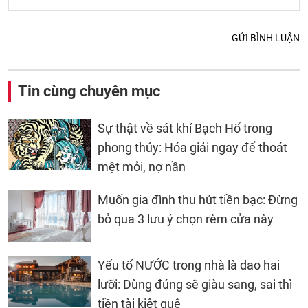
GỬI BÌNH LUẬN
Tin cùng chuyên mục
Sự thật về sát khí Bạch Hổ trong
phong thủy: Hóa giải ngay để thoát
mệt mỏi, nợ nần
Muốn gia đình thu hút tiền bạc: Đừng
bỏ qua 3 lưu ý chọn rèm cửa này
Yếu tố NƯỚC trong nhà là dao hai
lưỡi: Dùng đúng sẽ giàu sang, sai thì
tiền tài kiệt quệ