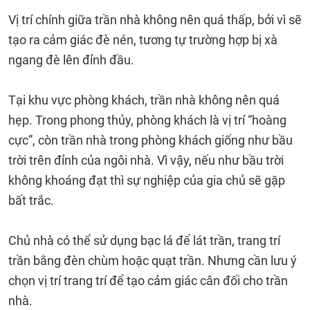
Vị trí chính giữa trần nhà không nên quá thấp, bởi vì sẽ
tạo ra cảm giác đè nén, tương tự trường hợp bị xà
ngang đè lên đỉnh đầu.
Tại khu vực phòng khách, trần nhà không nên quá
hẹp. Trong phong thủy, phòng khách là vị trí “hoàng
cực”, còn trần nhà trong phòng khách giống như bầu
trời trên đỉnh của ngôi nhà. Vì vậy, nếu như bầu trời
không khoáng đạt thì sự nghiệp của gia chủ sẽ gặp
bất trắc.
Chủ nhà có thể sử dụng bạc lá để lát trần, trang trí
trần bằng đèn chùm hoặc quạt trần. Nhưng cần lưu ý
chọn vị trí trang trí để tạo cảm giác cân đối cho trần
nhà.