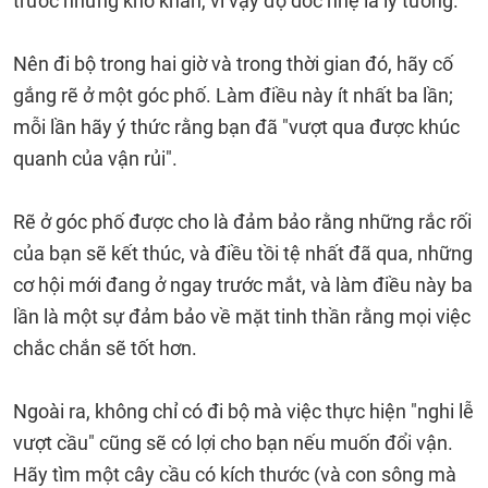
trước những khó khăn, vì vậy độ dốc nhẹ là lý tưởng.
Nên đi bộ trong hai giờ và trong thời gian đó, hãy cố
gắng rẽ ở một góc phố. Làm điều này ít nhất ba lần;
mỗi lần hãy ý thức rằng bạn đã "vượt qua được khúc
quanh của vận rủi".
Rẽ ở góc phố được cho là đảm bảo rằng những rắc rối
của bạn sẽ kết thúc, và điều tồi tệ nhất đã qua, những
cơ hội mới đang ở ngay trước mắt, và làm điều này ba
lần là một sự đảm bảo về mặt tinh thần rằng mọi việc
chắc chắn sẽ tốt hơn.
Ngoài ra, không chỉ có đi bộ mà việc thực hiện "nghi lễ
vượt cầu" cũng sẽ có lợi cho bạn nếu muốn đổi vận.
Hãy tìm một cây cầu có kích thước (và con sông mà