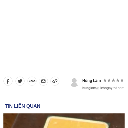
Hùng Lâm
hunglam@lichngaytot.com