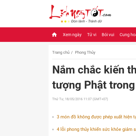
Xem ngày
Tử vi
Bói vui
Cung ho
Trang chủ
Phong Thủy
Nắm chắc kiến th
tượng Phật trong
Thứ Tư, 18/05/2016
11:07 (GMT+07)
3 món đồ không được phép xuất hiện t
4 lỗi phong thủy khiến sức khỏe giảm s