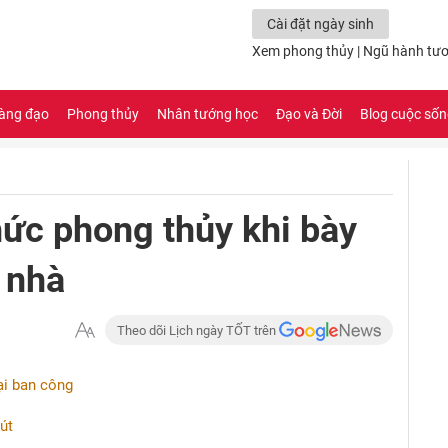
Cài đặt ngày sinh
Xem phong thủy
|
Ngũ hành tươ
àng đạo
Phong thủy
Nhân tướng học
Đạo và Đời
Blog cuộc số
ức phong thủy khi bày
 nhà
Theo dõi Lịch ngày TỐT trên
ại ban công
út