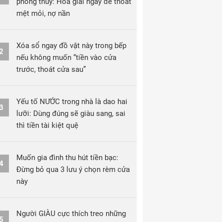
phong thủy: Hóa giải ngay để thoát
mệt mỏi, nợ nần
Xóa sổ ngay đồ vật này trong bếp
2
nếu không muốn “tiền vào cửa
trước, thoát cửa sau”
Yếu tố NƯỚC trong nhà là dao hai
3
lưỡi: Dùng đúng sẽ giàu sang, sai
thì tiền tài kiệt quệ
Muốn gia đình thu hút tiền bạc:
4
Đừng bỏ qua 3 lưu ý chọn rèm cửa
này
Người GIÀU cực thích treo những
5