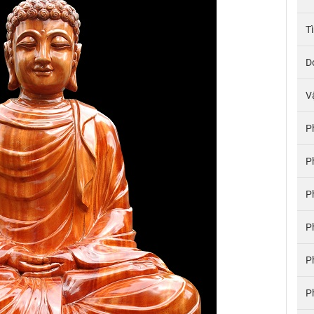
T
D
V
P
P
P
P
P
P