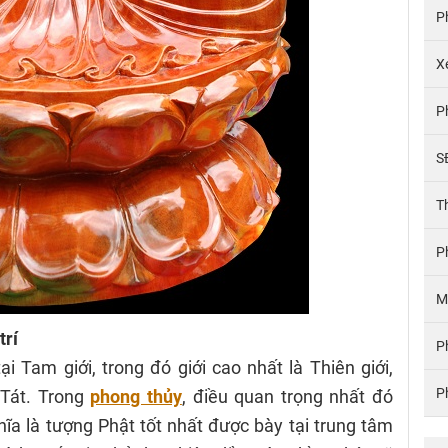
P
X
P
S
T
P
M
trí
P
tại Tam giới, trong đó giới cao nhất là Thiên giới,
P
 Tát. Trong
phong thủy
, điều quan trọng nhất đó
hĩa là tượng Phật tốt nhất được bày tại trung tâm