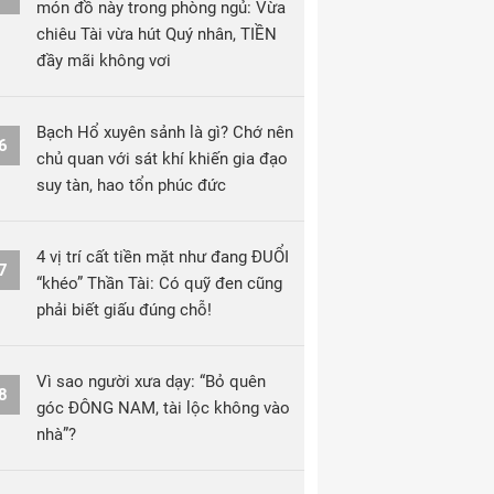
món đồ này trong phòng ngủ: Vừa
chiêu Tài vừa hút Quý nhân, TIỀN
đầy mãi không vơi
Bạch Hổ xuyên sảnh là gì? Chớ nên
6
chủ quan với sát khí khiến gia đạo
suy tàn, hao tổn phúc đức
4 vị trí cất tiền mặt như đang ĐUỔI
7
“khéo” Thần Tài: Có quỹ đen cũng
phải biết giấu đúng chỗ!
Vì sao người xưa dạy: “Bỏ quên
8
góc ĐÔNG NAM, tài lộc không vào
nhà”?