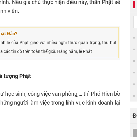
ính. Nếu gia chủ thực hiện điều này, thần Phật sẽ
nh viên.
Phật Đản?
nh lễ của Phật giáo với nhiều nghi thức quan trọng, thu hút
các tín đồ trên toàn thế giới. Hàng năm, lễ Phật
và tượng Phật
hư học sinh, công việc văn phòng,… thì Phổ Hiền bồ
những người làm việc trong lĩnh vực kinh doanh lại
Đ