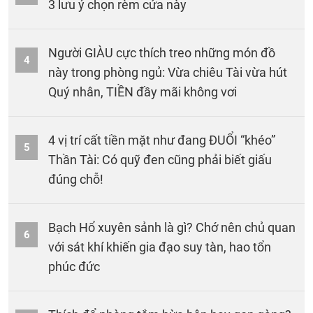
3 lưu ý chọn rèm cửa này
Người GIÀU cực thích treo những món đồ
4
này trong phòng ngủ: Vừa chiêu Tài vừa hút
Quý nhân, TIỀN đầy mãi không vơi
4 vị trí cất tiền mặt như đang ĐUỔI “khéo”
5
Thần Tài: Có quỹ đen cũng phải biết giấu
đúng chỗ!
Bạch Hổ xuyên sảnh là gì? Chớ nên chủ quan
6
với sát khí khiến gia đạo suy tàn, hao tổn
phúc đức