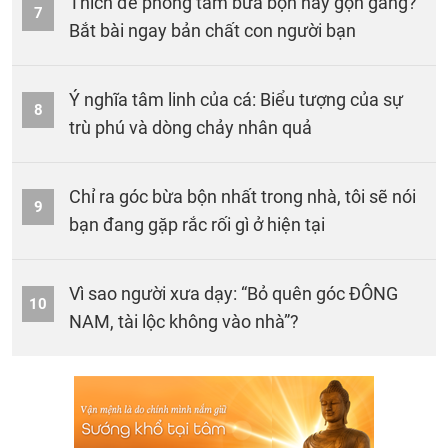
Thích để phòng tắm bừa bộn hay gọn gàng?
7
Bắt bài ngay bản chất con người bạn
Ý nghĩa tâm linh của cá: Biểu tượng của sự
8
trù phú và dòng chảy nhân quả
Chỉ ra góc bừa bộn nhất trong nhà, tôi sẽ nói
9
bạn đang gặp rắc rối gì ở hiện tại
Vì sao người xưa dạy: “Bỏ quên góc ĐÔNG
10
NAM, tài lộc không vào nhà”?