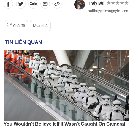
Thủy Bùi
buithuy@lichngaytot.com
Chủ đề
Mua nhà