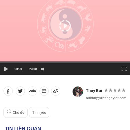
00:00
23:00
Thủy Bùi
buithuy@lichngaytot.com
Chủ đề
Tình yêu