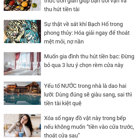
thức đơn giản giúp bạn đổi vận và
thu hút tiền tài
Sự thật về sát khí Bạch Hổ trong
phong thủy: Hóa giải ngay để thoát
mệt mỏi, nợ nần
Muốn gia đình thu hút tiền bạc: Đừng
bỏ qua 3 lưu ý chọn rèm cửa này
Yếu tố NƯỚC trong nhà là dao hai
lưỡi: Dùng đúng sẽ giàu sang, sai thì
tiền tài kiệt quệ
Xóa sổ ngay đồ vật này trong bếp
nếu không muốn “tiền vào cửa trước,
thoát cửa sau”