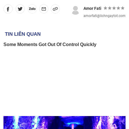
Amor Fati
amorfati@lichngaytot.com