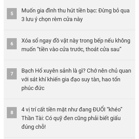
Muốn gia đình thu hút tiền bạc: Đừng bỏ qua
5
3 lưu ý chọn rèm cửa này
Xóa sổ ngay đồ vật này trong bếp nếu không
6
muốn “tiền vào cửa trước, thoát cửa sau”
Bạch Hổ xuyên sảnh là gì? Chớ nên chủ quan
7
với sát khí khiến gia đạo suy tàn, hao tổn
phúc đức
4 vị trí cất tiền mặt như đang ĐUỔI “khéo”
8
Thần Tài: Có quỹ đen cũng phải biết giấu
đúng chỗ!