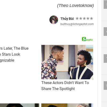
(Theo Lovetoknow)
Thủy Bùi
buithuy@lichngaytot.com