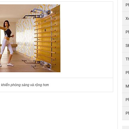
P
X
P
S
T
P
 khiến phòng sáng và rộng hơn
M
P
P