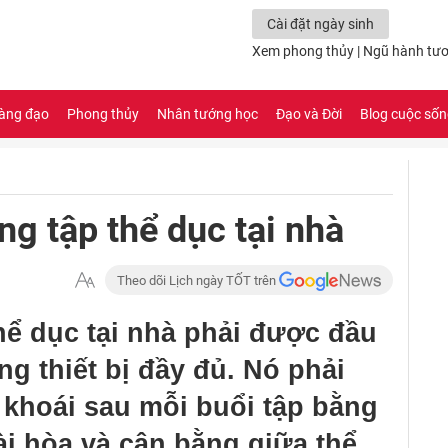
Cài đặt ngày sinh
Xem phong thủy
|
Ngũ hành tươ
àng đạo
Phong thủy
Nhân tướng học
Đạo và Đời
Blog cuộc số
g tập thể dục tại nhà
Theo dõi Lịch ngày TỐT trên
hể dục tại nhà phải được đầu
ng thiết bị đầy đủ. Nó phải
 khoái sau mỗi buổi tập bằng
ài hòa và cân bằng giữa thể