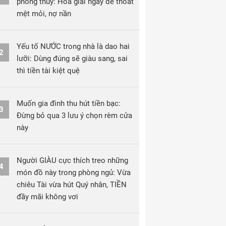
phong thủy: Hóa giải ngay để thoát
mệt mỏi, nợ nần
Yếu tố NƯỚC trong nhà là dao hai
2
lưỡi: Dùng đúng sẽ giàu sang, sai
thì tiền tài kiệt quệ
Muốn gia đình thu hút tiền bạc:
3
Đừng bỏ qua 3 lưu ý chọn rèm cửa
này
Người GIÀU cực thích treo những
4
món đồ này trong phòng ngủ: Vừa
chiêu Tài vừa hút Quý nhân, TIỀN
đầy mãi không vơi