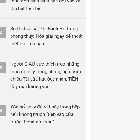
thức đơn giản giúp bạn đổi vận và
thu hút tiền tài
Sự thật về sát khí Bạch Hổ trong
2
phong thủy: Hóa giải ngay để thoát
mệt mỏi, nợ nần
Người GIÀU cực thích treo những
3
món đồ này trong phòng ngủ: Vừa
chiêu Tài vừa hút Quý nhân, TIỀN
đầy mãi không vơi
Xóa sổ ngay đồ vật này trong bếp
4
nếu không muốn “tiền vào cửa
trước, thoát cửa sau”