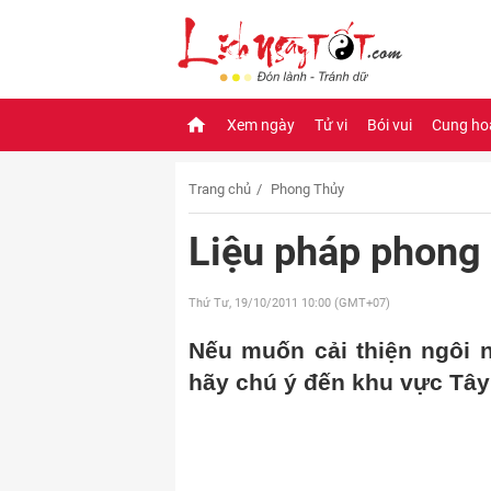
Xem ngày
Tử vi
Bói vui
Cung ho
Trang chủ
Phong Thủy
Liệu pháp phong 
Thứ Tư, 19/10/2011
10:00 (GMT+07)
Nếu muốn cải thiện ngôi 
hãy chú ý đến khu vực Tây