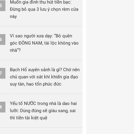
Muốn gia đình thu hút tiền bạc:
5
Đừng bỏ qua 3 lưu ý chọn rèm cửa
này
Vì sao người xưa dạy: “Bỏ quên
6
góc ĐÔNG NAM, tài lộc không vào
nhà”?
Bạch Hổ xuyên sảnh là gì? Chớ nên
7
chủ quan với sát khí khiến gia đạo
suy tàn, hao tổn phúc đức
Yếu tố NƯỚC trong nhà là dao hai
8
lưỡi: Dùng đúng sẽ giàu sang, sai
thì tiền tài kiệt quệ