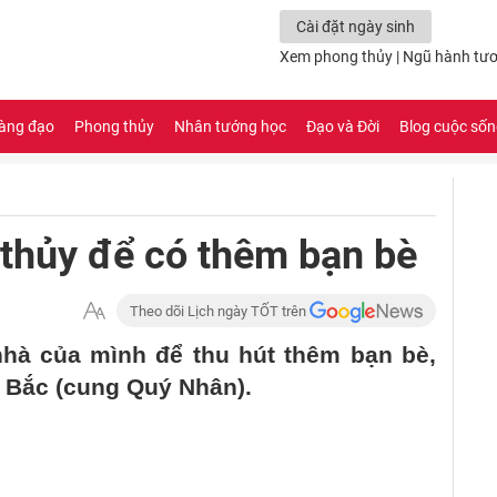
Cài đặt ngày sinh
Xem phong thủy
|
Ngũ hành tươ
àng đạo
Phong thủy
Nhân tướng học
Đạo và Đời
Blog cuộc số
thủy để có thêm bạn bè
Theo dõi Lịch ngày TỐT trên
nhà của mình để thu hút thêm bạn bè,
 Bắc (cung Quý Nhân).