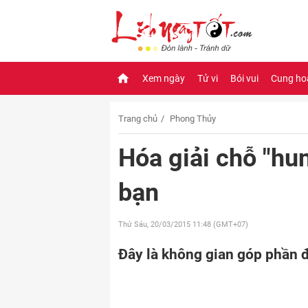
Xem ngày
Tử vi
Bói vui
Cung ho
Trang chủ
Phong Thủy
Hóa giải chỗ "hu
bạn
Thứ Sáu, 20/03/2015
11:48 (GMT+07)
Đây là không gian góp phần đ