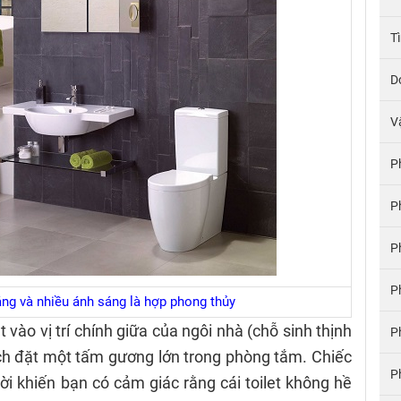
T
D
V
P
P
P
P
ng và nhiều ánh sáng là hợp phong thủy
 vào vị trí chính giữa của ngôi nhà (chỗ sinh thịnh
P
ch đặt một tấm gương lớn trong phòng tắm. Chiếc
P
ời khiến bạn có cảm giác rằng cái toilet không hề