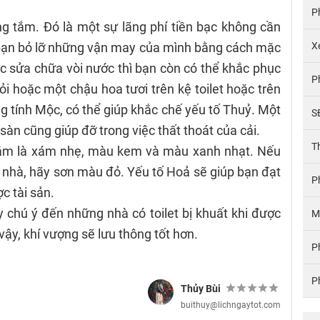
P
g tắm. Đó là một sự lãng phí tiền bạc không cần
 bạn bỏ lỡ những vận may của mình bằng cách mặc
X
ệc sửa chữa vòi nước thì bạn còn có thể khắc phục
P
i hoặc một chậu hoa tươi trên kệ toilet hoặc trên
ng tính Mộc, có thể giúp khắc chế yếu tố Thuỷ. Một
S
n cũng giúp đỡ trong việc thất thoát của cải.
T
ắm là xám nhẹ, màu kem và màu xanh nhạt. Nếu
a nhà, hãy sơn màu đỏ. Yếu tố Hoả sẽ giúp bạn đạt
P
c tài sản.
chú ý đến những nhà có toilet bị khuất khi được
M
ậy, khí vượng sẽ lưu thông tốt hơn.
P
P
Thủy Bùi
buithuy@lichngaytot.com