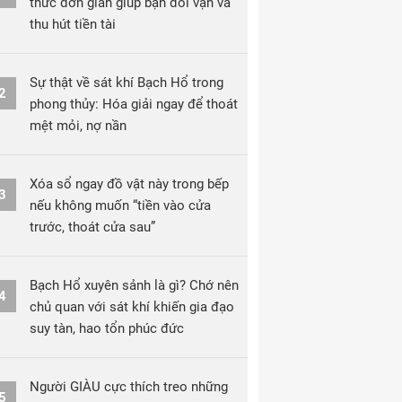
thức đơn giản giúp bạn đổi vận và
thu hút tiền tài
Sự thật về sát khí Bạch Hổ trong
2
phong thủy: Hóa giải ngay để thoát
mệt mỏi, nợ nần
Xóa sổ ngay đồ vật này trong bếp
3
nếu không muốn “tiền vào cửa
trước, thoát cửa sau”
Bạch Hổ xuyên sảnh là gì? Chớ nên
4
chủ quan với sát khí khiến gia đạo
suy tàn, hao tổn phúc đức
Người GIÀU cực thích treo những
5