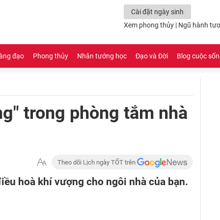
Cài đặt ngày sinh
Xem phong thủy
|
Ngũ hành tươ
àng đạo
Phong thủy
Nhân tướng học
Đạo và Đời
Blog cuộc số
ng" trong phòng tắm nhà
Theo dõi Lịch ngày TỐT trên
iều hoà khí vượng cho ngôi nhà của bạn.