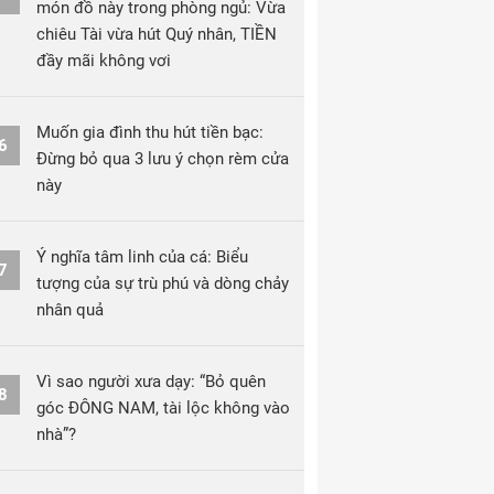
món đồ này trong phòng ngủ: Vừa
chiêu Tài vừa hút Quý nhân, TIỀN
đầy mãi không vơi
Muốn gia đình thu hút tiền bạc:
6
Đừng bỏ qua 3 lưu ý chọn rèm cửa
này
Ý nghĩa tâm linh của cá: Biểu
7
tượng của sự trù phú và dòng chảy
nhân quả
Vì sao người xưa dạy: “Bỏ quên
8
góc ĐÔNG NAM, tài lộc không vào
nhà”?