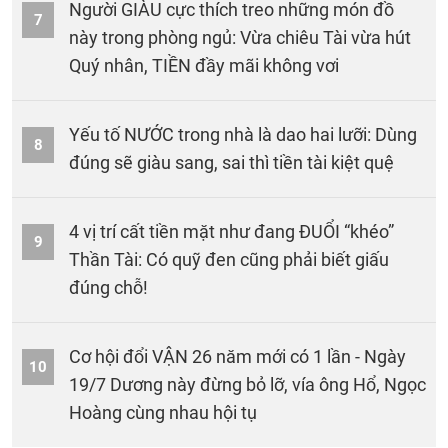
Người GIÀU cực thích treo những món đồ
7
này trong phòng ngủ: Vừa chiêu Tài vừa hút
Quý nhân, TIỀN đầy mãi không vơi
Yếu tố NƯỚC trong nhà là dao hai lưỡi: Dùng
8
đúng sẽ giàu sang, sai thì tiền tài kiệt quệ
4 vị trí cất tiền mặt như đang ĐUỔI “khéo”
9
Thần Tài: Có quỹ đen cũng phải biết giấu
đúng chỗ!
Cơ hội đổi VẬN 26 năm mới có 1 lần - Ngày
10
19/7 Dương này đừng bỏ lỡ, vía ông Hổ, Ngọc
Hoàng cùng nhau hội tụ