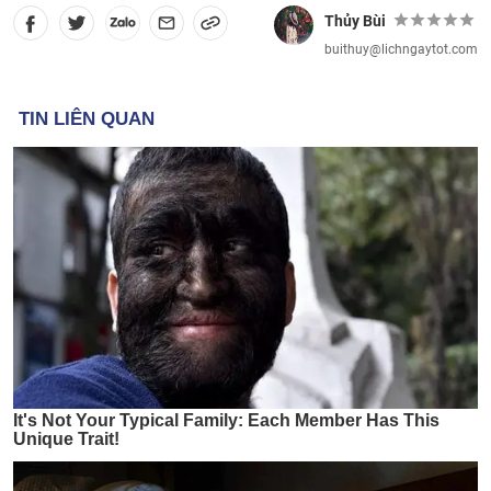
Thủy Bùi
buithuy@lichngaytot.com