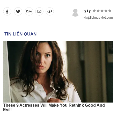
Ly Ly
lyly@lichngaytot.com