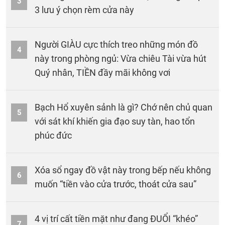
3
3 lưu ý chọn rèm cửa này
Người GIÀU cực thích treo những món đồ
4
này trong phòng ngủ: Vừa chiêu Tài vừa hút
Quý nhân, TIỀN đầy mãi không vơi
Bạch Hổ xuyên sảnh là gì? Chớ nên chủ quan
5
với sát khí khiến gia đạo suy tàn, hao tổn
phúc đức
Xóa sổ ngay đồ vật này trong bếp nếu không
6
muốn “tiền vào cửa trước, thoát cửa sau”
4 vị trí cất tiền mặt như đang ĐUỔI “khéo”
7