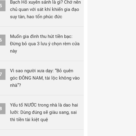
Bạch Hổ xuyên sảnh là gì? Chớ nên
5
chủ quan với sát khí khiến gia đạo
suy tàn, hao tổn phúc đức
Muốn gia đình thu hút tiền bạc:
6
Đừng bỏ qua 3 lưu ý chọn rèm cửa
này
Vì sao người xưa dạy: “Bỏ quên
7
góc ĐÔNG NAM, tài lộc không vào
nhà”?
Yếu tố NƯỚC trong nhà là dao hai
8
lưỡi: Dùng đúng sẽ giàu sang, sai
thì tiền tài kiệt quệ