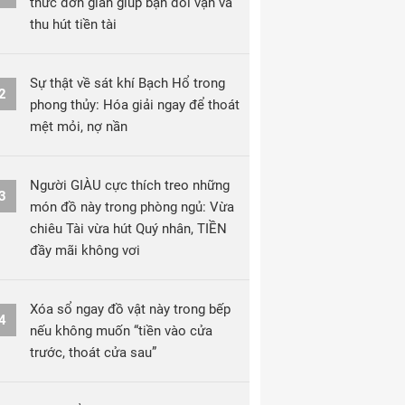
thức đơn giản giúp bạn đổi vận và
thu hút tiền tài
Sự thật về sát khí Bạch Hổ trong
2
phong thủy: Hóa giải ngay để thoát
mệt mỏi, nợ nần
Người GIÀU cực thích treo những
3
món đồ này trong phòng ngủ: Vừa
chiêu Tài vừa hút Quý nhân, TIỀN
đầy mãi không vơi
Xóa sổ ngay đồ vật này trong bếp
4
nếu không muốn “tiền vào cửa
trước, thoát cửa sau”