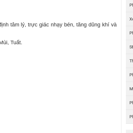
P
X
định tâm lý, trực giác nhạy bén, tăng dũng khí và
P
Mùi, Tuất.
S
T
P
M
P
P