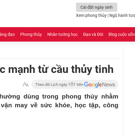
Cài đặt ngày sinh
Xem phong thủy
|
Ngũ hành tươ
àng đạo
Phong thủy
Nhân tướng học
Đạo và Đời
Blog cuộc số
 mạnh từ cầu thủy tinh
Theo dõi Lịch ngày TỐT trên
í thường dùng trong phong thủy nhằm
i vận may về sức khỏe, học tập, công