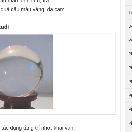
ầu màu đen, lam, trà.
n quả cầu màu vàng, da cam.
T
D
tuổi
V
P
P
P
P
P
P
ó tác dụng tăng trí nhớ, khai vận.