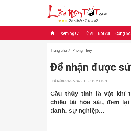
Xem ngày
Tử vi
Bói vui
Cung ho
Trang chủ
Phong Thủy
Để nhận được sức
Thứ Năm, 06/02/2020
11:02 (GMT+07)
Cầu thủy tinh là vật kh
chiêu tài hóa sát, đem lạ
danh, sự nghiệp...