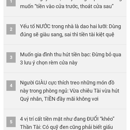
1
muốn “tiền vào cửa trước, thoát cửa sau”
Yếu tố NƯỚC trong nhà là dao hai lưỡi: Dùng
2
đúng sẽ giàu sang, sai thì tiền tài kiệt quệ
Muốn gia đình thu hút tiền bạc: Đừng bỏ qua
3
3 lưu ý chọn rèm cửa này
Người GIÀU cực thích treo những món đồ
4
này trong phòng ngủ: Vừa chiêu Tài vừa hút
Quý nhân, TIỀN đầy mãi không vơi
4 vị trí cất tiền mặt như đang ĐUỔI “khéo”
5
Thần Tài: Có quỹ đen cũng phải biết giấu