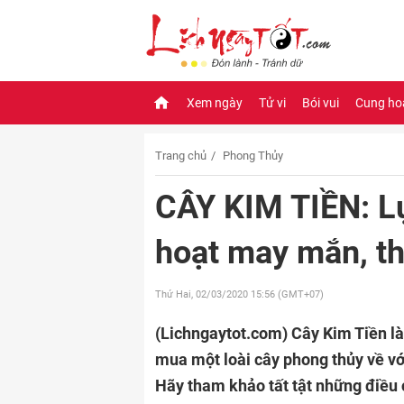
Xem ngày
Tử vi
Bói vui
Cung ho
Trang chủ
Phong Thủy
CÂY KIM TIỀN: Lự
hoạt may mắn, th
Thứ Hai, 02/03/2020
15:56 (GMT+07)
(Lichngaytot.com)
Cây Kim Tiền l
mua một loài cây phong thủy về vớ
Hãy tham khảo tất tật những điều c