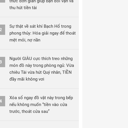
thức đơn giản giúp bạn đổi vận và
thu hút tiền tài
Sự thật về sát khí Bạch Hổ trong
2
phong thủy: Hóa giải ngay để thoát
mệt mỏi, nợ nần
Người GIÀU cực thích treo những
3
món đồ này trong phòng ngủ: Vừa
chiêu Tài vừa hút Quý nhân, TIỀN
đầy mãi không vơi
Xóa sổ ngay đồ vật này trong bếp
4
nếu không muốn “tiền vào cửa
trước, thoát cửa sau”