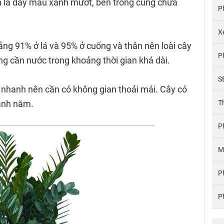
n lá dày màu xanh mướt, bên trong cũng chứa
P
X
ảng 91% ở lá và 95% ở cuống và thân nên loài cây
P
g cần nước trong khoảng thời gian khá dài.
S
ất nhanh nên cần có không gian thoải mái. Cây có
anh năm.
T
P
M
P
P