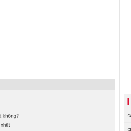
hà không?
Cầ
 nhất
C