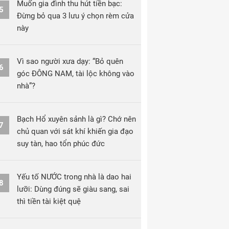
Muốn gia đình thu hút tiền bạc:
5
Đừng bỏ qua 3 lưu ý chọn rèm cửa
này
Vì sao người xưa dạy: “Bỏ quên
6
góc ĐÔNG NAM, tài lộc không vào
nhà”?
Bạch Hổ xuyên sảnh là gì? Chớ nên
7
chủ quan với sát khí khiến gia đạo
suy tàn, hao tổn phúc đức
Yếu tố NƯỚC trong nhà là dao hai
8
lưỡi: Dùng đúng sẽ giàu sang, sai
thì tiền tài kiệt quệ