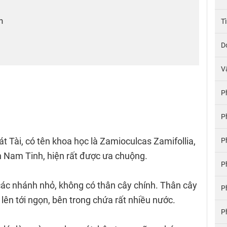
n
T
D
V
P
P
t Tài, có tên khoa học là Zamioculcas Zamifollia,
P
n Nam Tinh, hiện rất được ưa chuộng.
P
ác nhánh nhỏ, không có thân cây chính. Thân cây
P
 lên tới ngọn, bên trong chứa rất nhiều nước.
P