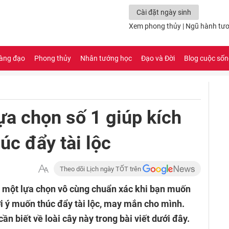
Cài đặt ngày sinh
Xem phong thủy
|
Ngũ hành tươ
àng đạo
Phong thủy
Nhân tướng học
Đạo và Đời
Blog cuộc số
a chọn số 1 giúp kích
úc đẩy tài lộc
Theo dõi Lịch ngày TỐT trên
à một lựa chọn vô cùng chuẩn xác khi bạn muốn
i ý muốn thúc đẩy tài lộc, may mắn cho mình.
ần biết về loài cây này trong bài viết dưới đây.