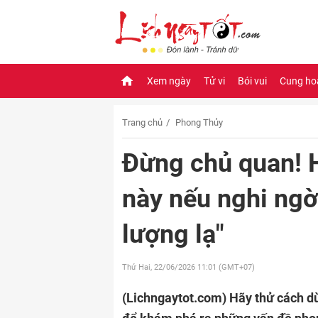
Xem ngày
Tử vi
Bói vui
Cung ho
Trang chủ
Phong Thủy
Đừng chủ quan! 
này nếu nghi ngờ
lượng lạ"
Thứ Hai, 22/06/2026
11:01 (GMT+07)
(Lichngaytot.com)
Hãy thử cách d