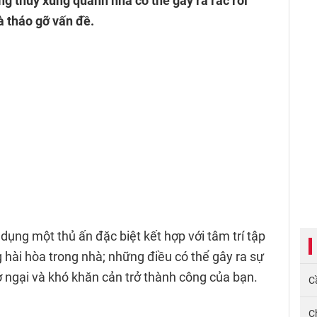
 thủy xung quanh nhà có thể gây ra rắc rối
à tháo gỡ vấn đề.
ụng một thủ ấn đặc biệt kết hợp với tâm trí tập
 hài hòa trong nhà; những điều có thể gây ra sự
ở ngại và khó khăn cản trở thành công của bạn.
Cầ
C