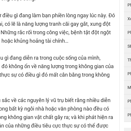
P
ứ điều gì đang làm bạn phiền lòng ngay lúc này. Đó
X
i, có lẽ là năng lượng tranh cãi gay gắt, xung đột
 Những rắc rối trong công việc, bệnh tật đột ngột
P
nh hoặc khủng hoảng tài chính…
S
ều gì đang diễn ra trong cuộc sống của mình,
T
 đó không ổn về năng lượng trong không gian của
P
 thực sự có điều gì đó mất cân bằng trong không
M
sắc về các nguyên lý vũ trụ biết rằng nhiều diễn
P
rong bất kỳ ngôi nhà hoặc văn phòng nào đều có
P
ng không gian vật chất gây ra; và khi phát hiện ra
ân của những điều tiêu cực thực sự có thể được