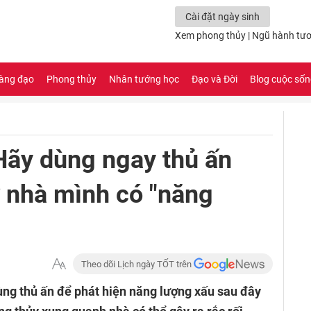
Cài đặt ngày sinh
Xem phong thủy
|
Ngũ hành tươ
àng đạo
Phong thủy
Nhân tướng học
Đạo và Đời
Blog cuộc số
Hãy dùng ngay thủ ấn
 nhà mình có "năng
Theo dõi Lịch ngày TỐT trên
ùng thủ ấn để phát hiện năng lượng xấu sau đây