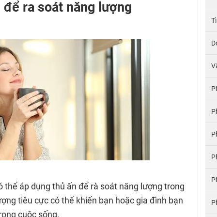
n để ra soát năng lượng
T
D
V
P
P
P
P
P
 thể áp dụng thủ ấn để rà soát năng lượng trong
lượng tiêu cực có thể khiến bạn hoặc gia đình bạn
P
trong cuộc sống.