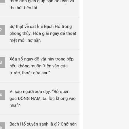
thức đơn giản giúp bạn đổi vận và
thu hút tiền tài
Sự thật về sát khí Bạch Hổ trong
2
phong thủy: Hóa giải ngay để thoát
mệt mỏi, nợ nần
Xóa sổ ngay đồ vật này trong bếp
3
nếu không muốn “tiền vào cửa
trước, thoát cửa sau”
Vì sao người xưa dạy: “Bỏ quên
4
góc ĐÔNG NAM, tài lộc không vào
nhà”?
Bạch Hổ xuyên sảnh là gì? Chớ nên
5