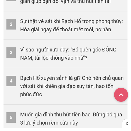
giản giúp bạn đổi vận và thu hút tiền tài
Sự thật về sát khí Bạch Hổ trong phong thủy:
2
Hóa giải ngay để thoát mệt mỏi, nợ nần
Vì sao người xưa dạy: “Bỏ quên góc ĐÔNG
3
NAM, tài lộc không vào nhà”?
Bạch Hổ xuyên sảnh là gì? Chớ nên chủ quan
4
với sát khí khiến gia đạo suy tàn, hao tổn
phúc đức
Muốn gia đình thu hút tiền bạc: Đừng bỏ qua
5
3 lưu ý chọn rèm cửa này
X