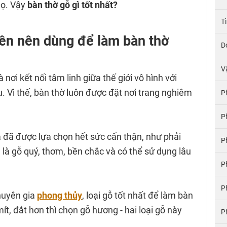
họ. Vậy
bàn thờ gỗ gì tốt nhất?
T
iên nên dùng để làm bàn thờ
D
V
 nơi kết nối tâm linh giữa thế giới vô hình với
áu. Vì thế, bàn thờ luôn được đặt nơi trang nghiêm
P
P
 đã được lựa chọn hết sức cẩn thận, như phải
P
là gỗ quý, thơm, bền chắc và có thể sử dụng lâu
P
P
huyên gia
phong thủy
, loại gỗ tốt nhất để làm bàn
ít, đắt hơn thì chọn gỗ hương - hai loại gỗ này
P