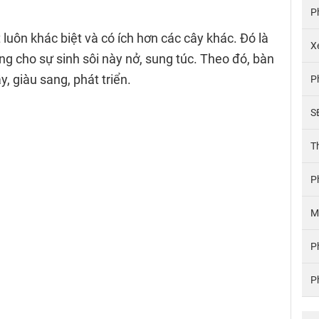
P
 luôn khác biệt và có ích hơn các cây khác. Đó là
X
ng cho sự sinh sôi này nở, sung túc. Theo đó, bàn
, giàu sang, phát triển.
P
S
T
P
M
P
P