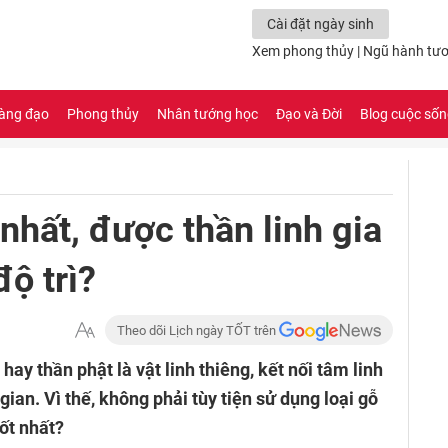
Cài đặt ngày sinh
Xem phong thủy
|
Ngũ hành tươ
àng đạo
Phong thủy
Nhân tướng học
Đạo và Đời
Blog cuộc số
 nhất, được thần linh gia
độ trì?
Theo dõi Lịch ngày TỐT trên
 hay thần phật là vật linh thiêng, kết nối tâm linh
 gian. Vì thế, không phải tùy tiện sử dụng loại gỗ
ốt nhất?