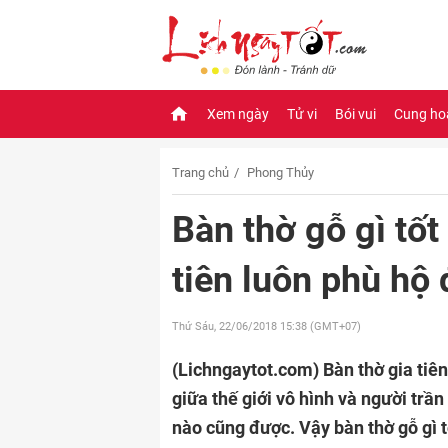
Xem ngày
Tử vi
Bói vui
Cung ho
Trang chủ
Phong Thủy
Bàn thờ gỗ gì tốt
tiên luôn phù hộ 
Thứ Sáu, 22/06/2018
15:38 (GMT+07)
(Lichngaytot.com)
Bàn thờ gia tiên
giữa thế giới vô hình và người trần
nào cũng được. Vậy bàn thờ gỗ gì t