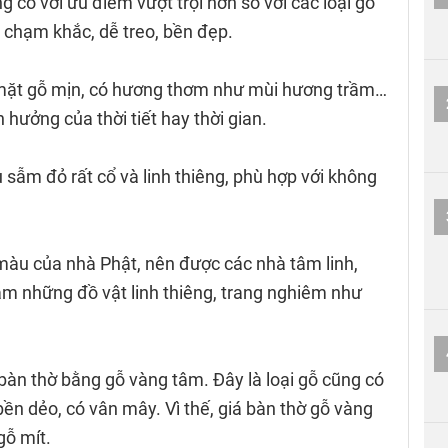
 có với ưu điểm vượt trội hơn so với các loại gỗ
ễ chạm khắc, dễ treo, bền đẹp.
h, mặt gỗ mịn, có hương thơm như mùi hương trầm…
hưởng của thời tiết hay thời gian.
sẫm đỏ rất cổ và linh thiêng, phù hợp với không
màu của nhà Phật, nên được các nhà tâm linh,
àm những đồ vật linh thiêng, trang nghiêm như
bàn thờ bằng gỗ vàng tâm. Đây là loại gỗ cũng có
n dẻo, có vân mây. Vì thế, giá bàn thờ gỗ vàng
gỗ mít.