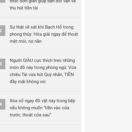
thức đơn giản giúp bạn đổi vận và
thu hút tiền tài
Sự thật về sát khí Bạch Hổ trong
2
phong thủy: Hóa giải ngay để thoát
mệt mỏi, nợ nần
Người GIÀU cực thích treo những
3
món đồ này trong phòng ngủ: Vừa
chiêu Tài vừa hút Quý nhân, TIỀN
đầy mãi không vơi
Xóa sổ ngay đồ vật này trong bếp
4
nếu không muốn “tiền vào cửa
trước, thoát cửa sau”