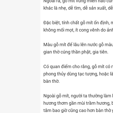
Ngoài ra, gỗ mít vùng miền nào cũng
khác là nhẹ, dễ tìm, dễ sản xuất, d
Đặc biệt, tính chất gỗ mít ổn địn
không mối mọt, ít cong vênh do ảnh 
Màu gỗ mít để lâu lên nước gỗ màu 
gian thờ cúng thần phật, gia tiên.
Có quan điểm cho rằng, gỗ mít có 
phong thủy dùng tạc tượng, hoặc l
bàn thờ.
Ngoài gỗ mít, người ta thường làm 
hương thơm gần mùi trầm hương, bề
tâm bao giờ cũng cao hơn bàn thờ 