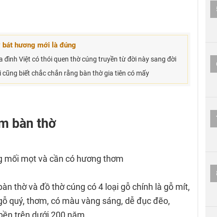
y bát hương mới là đúng
a đình Việt có thói quen thờ cúng truyền từ đời này sang đời
 cũng biết chắc chắn rằng bàn thờ gia tiên có mấy
àm bàn thờ
g mối mọt và cần có hương thơm
àn thờ và đồ thờ cúng có 4 loại gỗ chính là gỗ mít,
i gỗ quý, thơm, có màu vàng sáng, dễ đục đẽo,
bền trên dưới 200 năm.