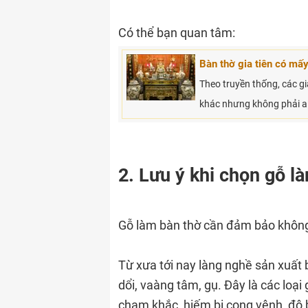
Có thể bạn quan tâm:
Bàn thờ gia tiên có mấ
Theo truyền thống, các gi
khác nhưng không phải ai
2. Lưu ý khi chọn gỗ l
Gỗ làm bàn thờ cần đảm bảo khôn
Từ xưa tới nay làng nghề sản xuất b
dổi, vaàng tâm, gụ. Đây là các loạ
chạm khắc, hiếm bị cong vênh, độ 