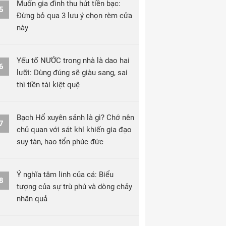
Muốn gia đình thu hút tiền bạc:
5
Đừng bỏ qua 3 lưu ý chọn rèm cửa
này
Yếu tố NƯỚC trong nhà là dao hai
6
lưỡi: Dùng đúng sẽ giàu sang, sai
thì tiền tài kiệt quệ
Bạch Hổ xuyên sảnh là gì? Chớ nên
7
chủ quan với sát khí khiến gia đạo
suy tàn, hao tổn phúc đức
Ý nghĩa tâm linh của cá: Biểu
8
tượng của sự trù phú và dòng chảy
nhân quả