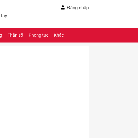
Đăng nhập
 tay
ng
Thần số
Phong tục
Khác