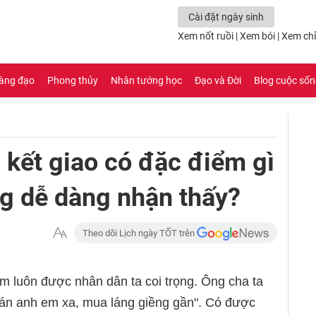
Cài đặt ngày sinh
Xem nốt ruồi
|
Xem bói
|
Xem chỉ
àng đạo
Phong thủy
Nhân tướng học
Đạo và Đời
Blog cuộc số
kết giao có đặc điểm gì
ng dễ dàng nhận thấy?
Theo dõi Lịch ngày TỐT trên
óm luôn được nhân dân ta coi trọng. Ông cha ta
án anh em xa, mua láng giềng gần". Có được