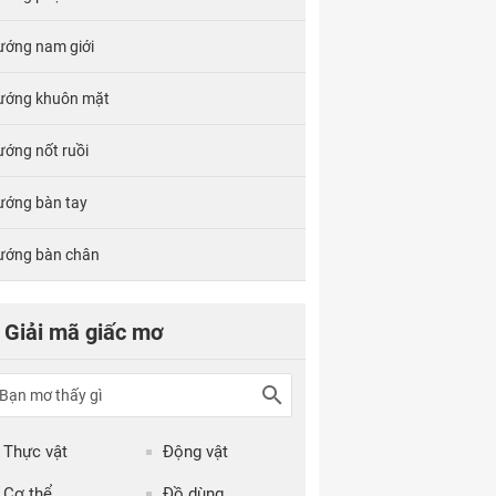
ướng nam giới
ướng khuôn mặt
ướng nốt ruồi
ướng bàn tay
ướng bàn chân
Giải mã giấc mơ
Thực vật
Động vật
Cơ thể
Đồ dùng