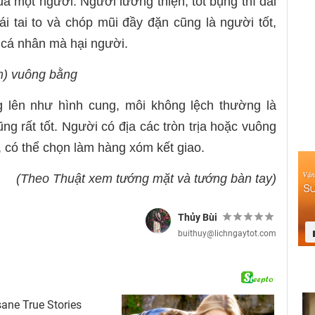
ủa một người. Người lương thiện, tốt bụng thì dái
ái tai to và chóp mũi đầy đặn cũng là người tốt,
h cá nhân mà hại người.
m) vuông bằng
 lên như hình cung, môi không lệch thường là
ng rất tốt. Người có địa các tròn trịa hoặc vuông
, có thể chọn làm hàng xóm kết giao.
(Theo Thuật xem tướng mặt và tướng bàn tay)
Thủy Bùi
buithuy@lichngaytot.com