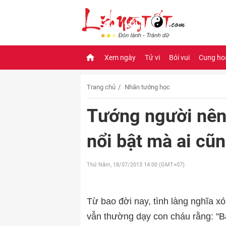
Xem ngày
Tử vi
Bói vui
Cung ho
Trang chủ
Nhân tướng học
Tướng người nên 
nổi bật mà ai cũ
Thứ Năm, 18/07/2013
14:00 (GMT+07)
Từ bao đời nay, tình làng nghĩa x
vẫn thường dạy con cháu rằng: "B