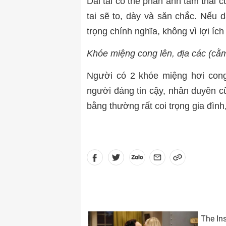
Dái tai có thể phản ánh tâm thái c
tai sẽ to, dày và săn chắc. Nếu d
trọng chính nghĩa, không vì lợi íc
Khóe miệng cong lên, địa các (cằ
Người có 2 khóe miệng hơi cong
người đáng tin cậy, nhân duyên cũ
bằng thường rất coi trọng gia đình