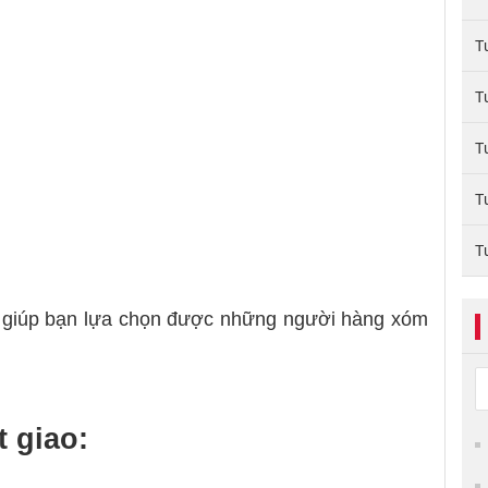
T
T
T
T
T
ể giúp bạn lựa chọn được những người hàng xóm
 giao: