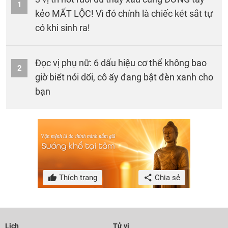
1
kẻo MẤT LỘC! Vì đó chính là chiếc két sắt tự
có khi sinh ra!
Đọc vị phụ nữ: 6 dấu hiệu cơ thể không bao
2
giờ biết nói dối, cô ấy đang bật đèn xanh cho
bạn
Thích trang
Chia sẻ
Lịch
Tử vi