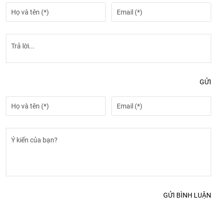
GỬI
GỬI BÌNH LUẬN