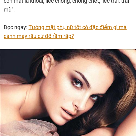
con mắt lá khoai; liếc chồng, chồng chết, liếc trai, trai
mù".
Đọc ngay:
Tướng mặt phụ nữ tốt có đặc điểm gì mà
cánh mày râu cứ đổ rầm rập?