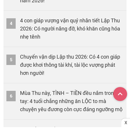
năm 2026!
4 con giáp vượng vận quý nhân tiết Lập Thu
4
2026: Có người nâng đỡ, khó khăn cũng hóa
nhẹ tênh
Chuyển vận dịp Lập thu 2026: Có 4 con giáp
5
được khơi thông tài khí, tài lộc vượng phát
hơn người!
Mùa Thu này, TÌNH – TIỀN đều nắm trong
6
tay: 4 tuổi chẳng những ăn LỘC to mà
chuyện yêu đương còn cực đáng ngưỡng mộ
X
Con số may mắn hôm nay 7/8/2026 theo