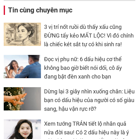
Tin cùng chuyên mục
3 vị trí nốt ruồi dù thấy xấu cũng
ĐỪNG tẩy kẻo MẤT LỘC! Vì đó chính
là chiếc két sắt tự có khi sinh ra!
Đọc vị phụ nữ: 6 dấu hiệu cơ thể
không bao giờ biết nói dối, cô ấy
đang bật đèn xanh cho bạn
Dừng lại 3 giây nhìn xuống chân: Liệu
bạn có dấu hiệu của người có số giàu
sang, hậu vận rực rỡ?
Xem tướng TRÁN tiết lộ nhân quả
nửa đời sau! Có 2 dấu hiệu này là ý