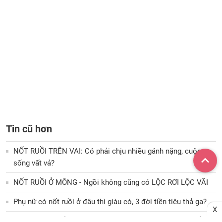
Tin cũ hơn
NỐT RUỒI TRÊN VAI: Có phải chịu nhiều gánh nặng, cuộc
sống vất vả?
NỐT RUỒI Ở MÔNG - Ngồi không cũng có LỘC RƠI LỘC VÃI
Phụ nữ có nốt ruồi ở đâu thì giàu có, 3 đời tiền tiêu thả ga?
X
10 nốt ruồi ở cổ và ngực khiến bạn muốn nghèo cũng chẳng