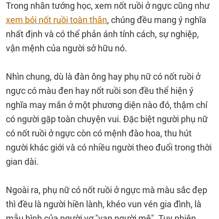
Trong nhân tướng học, xem nốt ruồi ở ngực cũng như
xem bói nốt ruồi toàn thân
, chúng đều mang ý nghĩa
nhất định và có thể phản ánh tính cách, sự nghiệp,
vận mệnh của người sở hữu nó.
Nhìn chung, dù là đàn ông hay phụ nữ có nốt ruồi ở
ngực có màu đen hay nốt ruồi son đều thể hiện ý
nghĩa may mắn ở một phương diện nào đó, thậm chí
có người gặp toàn chuyện vui. Đặc biệt người phụ nữ
có nốt ruồi ở ngực còn có mệnh đào hoa, thu hút
người khác giới và có nhiều người theo đuổi trong thời
gian dài.
Ngoài ra, phụ nữ có nốt ruồi ở ngực mà màu sắc đẹp
thì đều là người hiền lành, khéo vun vén gia đình, là
mẫu hình của người vợ "vạn người mê". Tuy nhiên,