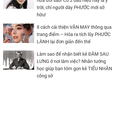
nửa đời sau! Có 2 dấu hiệu này là ý
trời, chỉ người dày PHƯỚC mới sở
hữu!
8 cách cải thiện VẬN MAY thông qua
trang điểm – Hóa ra tích lũy PHƯỚC
LÀNH lại đơn giản đến thế
Làm sao để nhận biết kẻ ĐÂM SAU
LƯNG ở nơi làm việc? Nhân tướng
học giúp bạn tóm gọn kẻ TIỂU NHÂN
công sở