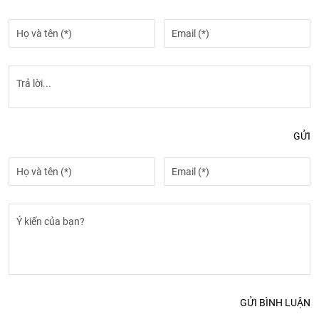
GỬI
GỬI BÌNH LUẬN