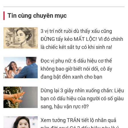
Tin cùng chuyên mục
3 vị trí nốt ruồi dù thấy xấu cũng
ĐỪNG tẩy kẻo MẤT LỘC! Vì đó chính
là chiếc két sắt tự có khi sinh ra!
Đọc vị phụ nữ: 6 dấu hiệu cơ thể
không bao giờ biết nói dối, cô ấy
đang bật đèn xanh cho bạn
Dừng lại 3 giây nhìn xuống chân: Liệu
bạn có dấu hiệu của người có số giàu
sang, hậu vận rực rỡ?
Xem tướng TRÁN tiết lộ nhân quả