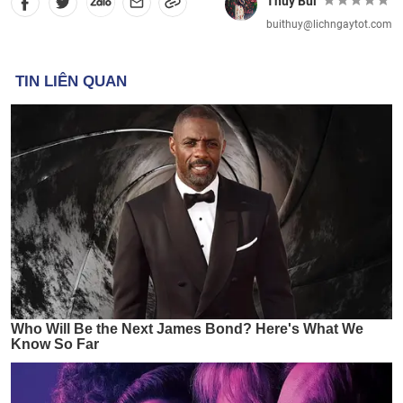
Thủy Bùi
buithuy@lichngaytot.com