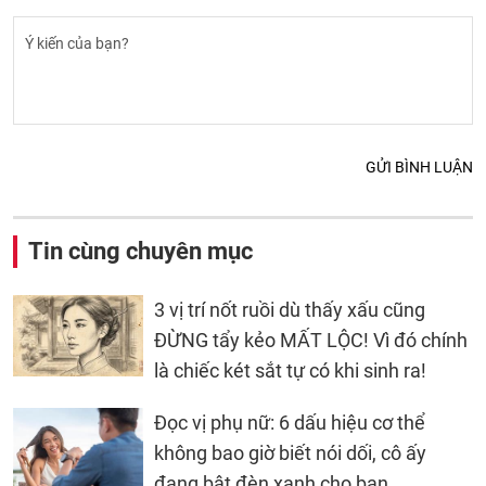
GỬI BÌNH LUẬN
Tin cùng chuyên mục
3 vị trí nốt ruồi dù thấy xấu cũng
ĐỪNG tẩy kẻo MẤT LỘC! Vì đó chính
là chiếc két sắt tự có khi sinh ra!
Đọc vị phụ nữ: 6 dấu hiệu cơ thể
không bao giờ biết nói dối, cô ấy
đang bật đèn xanh cho bạn