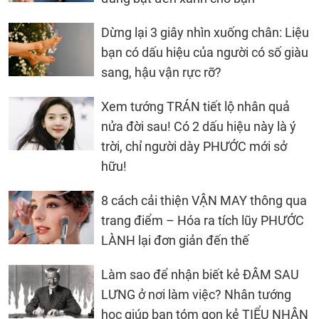
Dừng lại 3 giây nhìn xuống chân: Liệu
bạn có dấu hiệu của người có số giàu
sang, hậu vận rực rỡ?
Xem tướng TRÁN tiết lộ nhân quả
nửa đời sau! Có 2 dấu hiệu này là ý
trời, chỉ người dày PHƯỚC mới sở
hữu!
8 cách cải thiện VẬN MAY thông qua
trang điểm – Hóa ra tích lũy PHƯỚC
LÀNH lại đơn giản đến thế
Làm sao để nhận biết kẻ ĐÂM SAU
LƯNG ở nơi làm việc? Nhân tướng
học giúp bạn tóm gọn kẻ TIỂU NHÂN