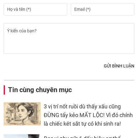
GỬI BÌNH LUẬN
Tin cùng chuyên mục
3 vị trí nốt ruồi dù thấy xấu cũng
ĐỪNG tẩy kẻo MẤT LỘC! Vì đó chính
là chiếc két sắt tự có khi sinh ra!