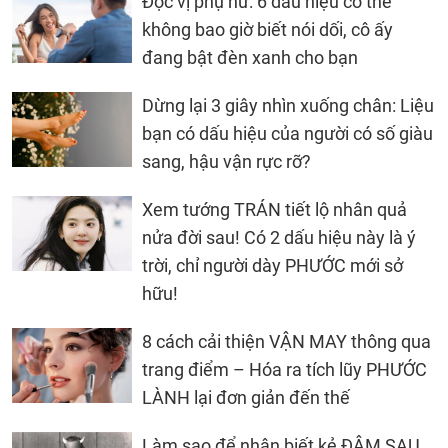
Đọc vị phụ nữ: 6 dấu hiệu cơ thể
không bao giờ biết nói dối, cô ấy
đang bật đèn xanh cho bạn
Dừng lại 3 giây nhìn xuống chân: Liệu
bạn có dấu hiệu của người có số giàu
sang, hậu vận rực rỡ?
Xem tướng TRÁN tiết lộ nhân quả
nửa đời sau! Có 2 dấu hiệu này là ý
trời, chỉ người dày PHƯỚC mới sở
hữu!
8 cách cải thiện VẬN MAY thông qua
trang điểm – Hóa ra tích lũy PHƯỚC
LÀNH lại đơn giản đến thế
Làm sao để nhận biết kẻ ĐÂM SAU