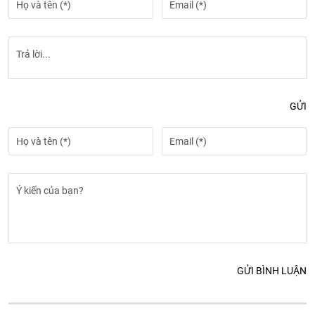
GỬI
GỬI BÌNH LUẬN