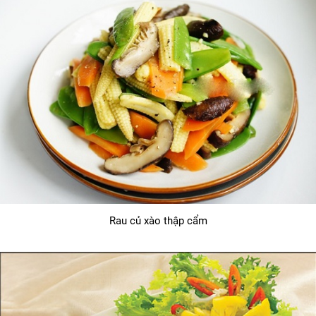
Rau củ xào thập cẩm