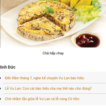
Chả hấp chay
inh Đức
Đến Rằm tháng 7, nghe kể chuyện Vu Lan báo hiếu
Lễ Vu Lan: Con cái báo hiếu cha mẹ thế nào cho đúng?
Chớ nhầm lẫn giữa lễ Vu Lan và lễ cúng Cô hồn