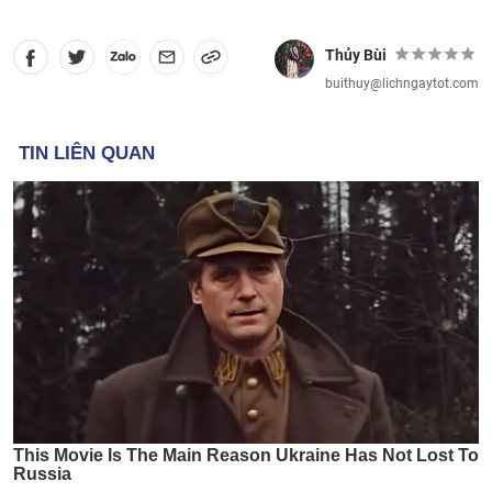
Thủy Bùi
buithuy@lichngaytot.com