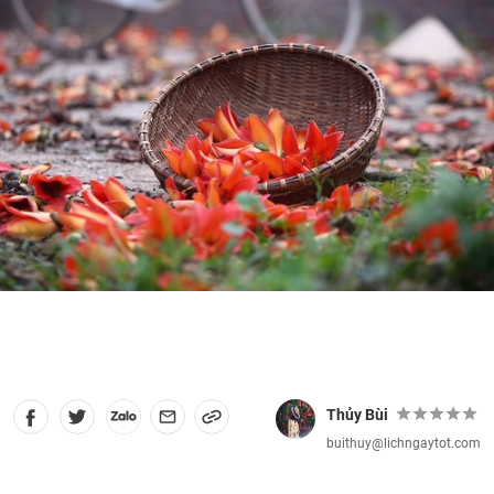
Thủy Bùi
buithuy@lichngaytot.com