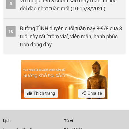
Vũ trụ gọi tên 3 chòm sao may mắn, tài lộc
9
dồi dào nhất tuần mới (10-16/8/2026)
Đường TÌNH duyên cuối tuần này 8-9/8 của 3
10
tuổi này rất ''trộm vía'', viên mãn, hạnh phúc
trọn đong đầy
Thích trang
Chia sẻ
Lịch
Tử vi