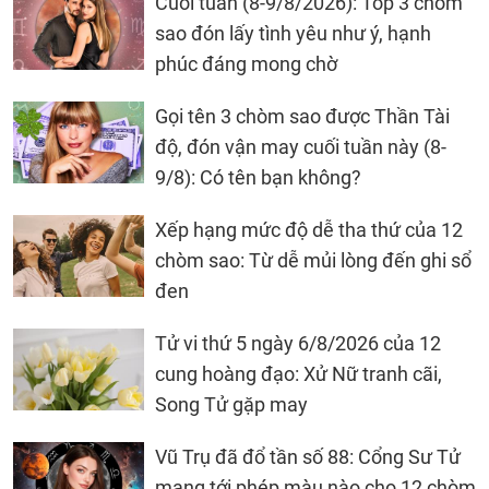
Cuối tuần (8-9/8/2026): Top 3 chòm
sao đón lấy tình yêu như ý, hạnh
phúc đáng mong chờ
Gọi tên 3 chòm sao được Thần Tài
độ, đón vận may cuối tuần này (8-
9/8): Có tên bạn không?
Xếp hạng mức độ dễ tha thứ của 12
chòm sao: Từ dễ mủi lòng đến ghi sổ
đen
Tử vi thứ 5 ngày 6/8/2026 của 12
cung hoàng đạo: Xử Nữ tranh cãi,
Song Tử gặp may
Vũ Trụ đã đổ tần số 88: Cổng Sư Tử
mang tới phép màu nào cho 12 chòm