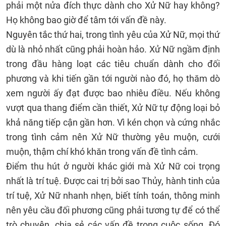
phải một nửa đích thực dành cho Xử Nữ hay không?
Họ không bao giờ để tâm tới vấn đề này.
Nguyên tắc thứ hai, trong tình yêu của Xử Nữ, mọi thứ
dù là nhỏ nhất cũng phải hoàn hảo. Xử Nữ ngầm định
trong đầu hàng loạt các tiêu chuẩn dành cho đối
phương và khi tiến gần tới người nào đó, họ thăm dò
xem người ấy đạt được bao nhiêu điều. Nếu không
vượt qua thang điểm cần thiết, Xử Nữ tự động loại bỏ
khả năng tiếp cận gần hơn. Vì kén chọn và cứng nhắc
trong tình cảm nên Xử Nữ thường yêu muộn, cưới
muộn, thậm chí khó khăn trong vấn đề tình cảm.
Điểm thu hút ở người khác giới mà Xử Nữ coi trọng
nhất là trí tuệ. Được cai trị bởi sao Thủy, hành tinh của
trí tuệ, Xử Nữ nhanh nhẹn, biết tính toán, thông minh
nên yêu cầu đối phương cũng phải tương tự để có thể
trò chuyện, chia sẻ các vấn đề trong cuộc sống. Đó