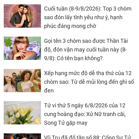
Cuối tuần (8-9/8/2026): Top 3 chòm
sao đón lấy tình yêu như ý, hạnh
phúc đáng mong chờ
Gọi tên 3 chòm sao được Thần Tài
độ, đón vận may cuối tuần này (8-
9/8): Có tên bạn không?
Xếp hạng mức độ dễ tha thứ của 12
chòm sao: Từ dễ mủi lòng đến ghi sổ
đen
Tử vi thứ 5 ngày 6/8/2026 của 12
cung hoàng đạo: Xử Nữ tranh cãi,
Song Tử gặp may
Vũ Trụ đã đổ tần số 88: Cổng Sư Tử