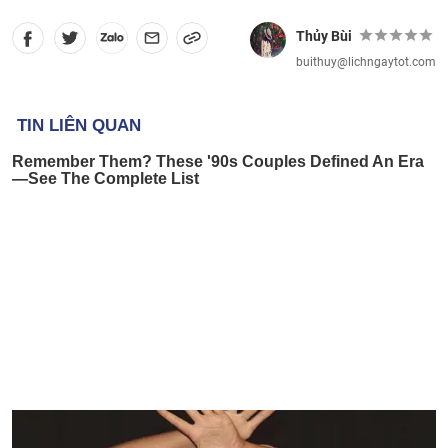
Thủy Bùi
buithuy@lichngaytot.com