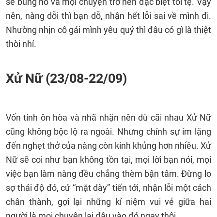
sẽ bùng nổ và mọi chuyện trở nên đặc biệt tồi tệ. Vậy
nên, nàng dỗi thì bạn dỗ, nhận hết lỗi sai về mình đi.
Nhường nhịn cô gái mình yêu quý thì đâu có gì là thiệt
thòi nhỉ.
Xử Nữ (23/08-22/09)
Vốn tính ôn hòa và nhã nhặn nên dù cãi nhau Xử Nữ
cũng không bộc lộ ra ngoài. Nhưng chính sự im lặng
đến nghẹt thở của nàng còn kinh khủng hơn nhiều. Xử
Nữ sẽ coi như bạn không tồn tại, mọi lời bạn nói, mọi
việc bạn làm nàng đều chẳng thèm bận tâm. Đừng lo
sợ thái độ đó, cứ “mặt dày” tiến tới, nhận lỗi một cách
chân thành, gợi lại những kỉ niệm vui vẻ giữa hai
người là mọi chuyện lại đâu vào đó ngay thôi.