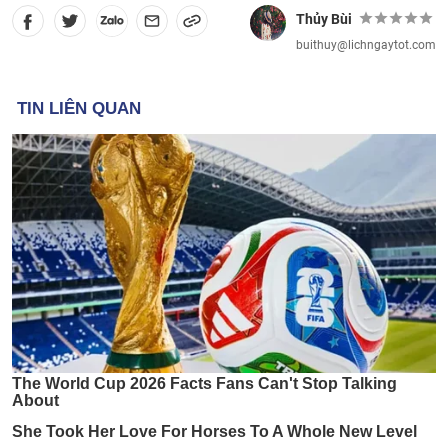
Thủy Bùi
buithuy@lichngaytot.com