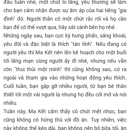
đầu tuần nhé, một chút lo lắng, yêu thương sẽ làm
cho bạn cảm nhận được sự ấm áp của hai tiếng "gia
đình" đó. Người thân có một chút rắc rối và họ cần
bạn để có thể vượt qua, hãy sát cánh bên họ nhé.
Những ngày sau, bạn cực kỳ hưng phấn, sảng khoái,
yêu đời và đặc biệt là thích "tán tỉnh". Nếu đang có
người yêu thì Ma Kết nên lên kế hoạch cho một buổi
tối lãng mạn cùng người ấy đi nhé, nhưng nếu vẫn
còn "thui thủi một mình" thì cũng không sao, cứ ra
ngoài và tham gia vào những hoạt động yêu thích.
Cuối tuần, bạn gặp gỡ nhiều người, từ bạn bè thân
thiết tới một vài người lạ nhưng họ đều cởi mở và nói
nhiều.
Tuần này, Ma Kết cảm thấy có chút mệt nhọc, bạn
cũng không có hứng thú với đồ ăn. Tuy nhiên, việc
này không thể kéo dài, bạn không nên bỏ bữa tối, ăn