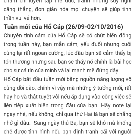
chăm chỉ luyện tập thể dục, tránh những suy nghĩ
căng thẳng, đơn giản hóa mọi chuyện sẽ giúp tinh
thần vui vẻ hơn.
Tuần mới của Hổ Cáp (26/09-02/10/2016)
Chuyện tình cảm của Hổ Cáp sẽ có chút biến động
trong tuần này, bạn mẫn cảm, yếu đuối nhưng cuối
cùng lại rất ngoan cường, lúc đầu bạn sẽ cảm thấy bị
tổn thương nhưng sau bạn sẽ thấy nó chính là bài học
cho sự cả tin của mình và lại mạnh mẽ đứng dậy.
Hổ Cáp bắt đầu tuần mới bằng nguồn năng lượng vô
cùng dồi dào, chính vì vậy mà những ý tưởng mới, rất
hay ho và thật tuyệt vời nếu áp dụng vào công việc sẽ
liên tiếp xuất hiện trong đầu của bạn. Hãy note lại
ngay nhé, nếu không, chỉ qua thứ Hai là bạn sẽ chẳng
nhớ gì đâu. Sang ngày thứ Ba, bạn sẽ khó mà khống
chế được tình hình nếu bạn định tranh cãi với người