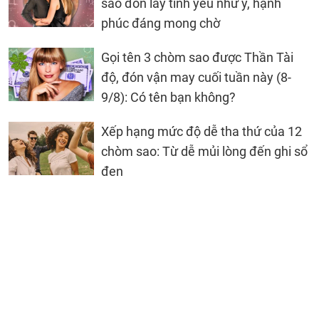
sao đón lấy tình yêu như ý, hạnh
phúc đáng mong chờ
Gọi tên 3 chòm sao được Thần Tài
độ, đón vận may cuối tuần này (8-
9/8): Có tên bạn không?
Xếp hạng mức độ dễ tha thứ của 12
chòm sao: Từ dễ mủi lòng đến ghi sổ
đen