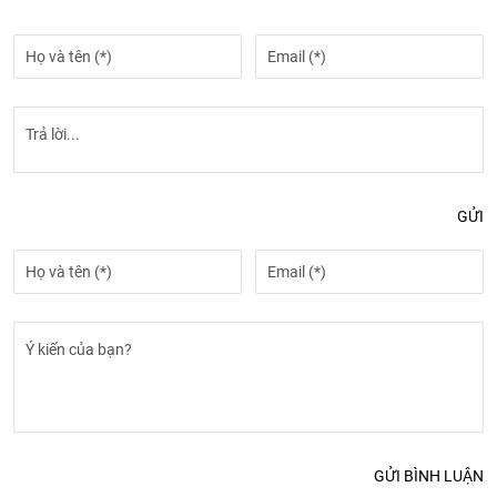
GỬI
GỬI BÌNH LUẬN