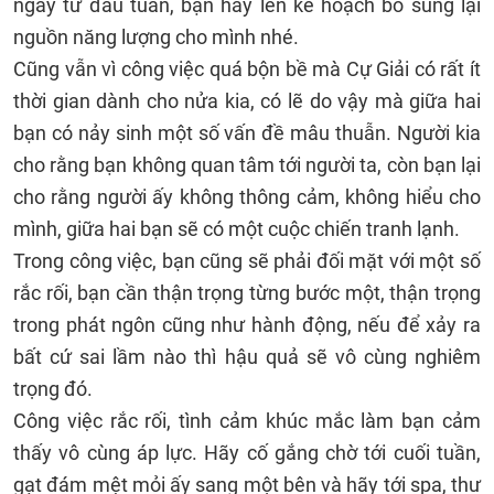
ngay từ đầu tuần, bạn hãy lên kế hoạch bổ sung lại
nguồn năng lượng cho mình nhé.
Cũng vẫn vì công việc quá bộn bề mà Cự Giải có rất ít
thời gian dành cho nửa kia, có lẽ do vậy mà giữa hai
bạn có nảy sinh một số vấn đề mâu thuẫn. Người kia
cho rằng bạn không quan tâm tới người ta, còn bạn lại
cho rằng người ấy không thông cảm, không hiểu cho
mình, giữa hai bạn sẽ có một cuộc chiến tranh lạnh.
Trong công việc, bạn cũng sẽ phải đối mặt với một số
rắc rối, bạn cần thận trọng từng bước một, thận trọng
trong phát ngôn cũng như hành động, nếu để xảy ra
bất cứ sai lầm nào thì hậu quả sẽ vô cùng nghiêm
trọng đó.
Công việc rắc rối, tình cảm khúc mắc làm bạn cảm
thấy vô cùng áp lực. Hãy cố gắng chờ tới cuối tuần,
gạt đám mệt mỏi ấy sang một bên và hãy tới spa, thư